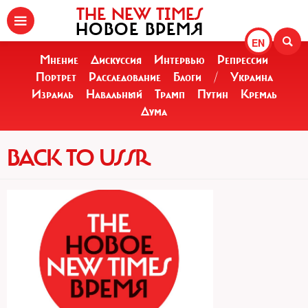
THE NEW TIMES
НОВОЕ ВРЕМЯ
EN
Мнение
Дискуссия
Интервью
Репрессии
Портрет
Расследование
Блоги
/
Украина
Израиль
Навальный
Трамп
Путин
Кремль
Дума
BACK TO USSR