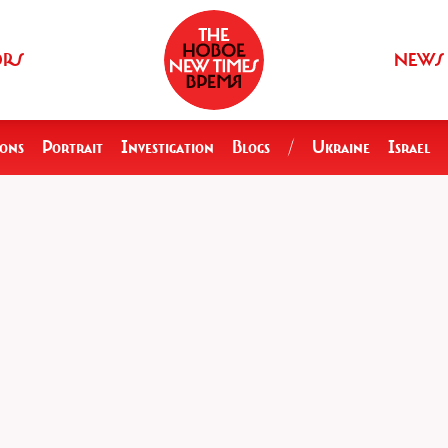
ORS
NEWS
ions
Portrait
Investigation
Blogs
/
Ukraine
Israel