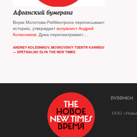
Афганский бумеранг
Внуки Молотова-Риббентропа переписывают
историю, утверждает
колумнист Андрей
Колесников
: Дума пересматривает
моральную и политическую оценку
Афганской войны
ANDREY KOLESNIKOV, MOSKOVSKIY TSENTR KARNEGI
— SPETSIALNO DLYA THE NEW TIMES
РУБРИКИ
ООО «Новые