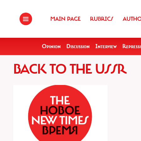
MAIN PAGE
RUBRICS
AUTH
Opinion
Discussion
Interview
Repress
BACK TO THE USSR