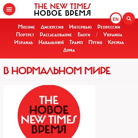
THE NEW TIMES
НОВОЕ ВРЕМЯ
EN
Мнение
Дискуссия
Интервью
Репрессии
Портрет
Расследование
Блоги
/
Украина
Израиль
Навальный
Трамп
Путин
Кремль
Дума
В НОРМАЛЬНОМ МИРЕ