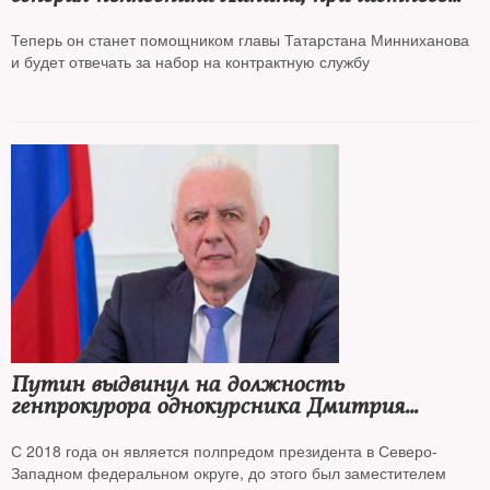
ко многим военным провалам в Украине,
уволили с военной службы
Теперь он станет помощником главы Татарстана Минниханова
и будет отвечать за набор на контрактную службу
Путин выдвинул на должность
генпрокурора однокурсника Дмитрия
Медведева Александра Гуцана
С 2018 года он является полпредом президента в Северо-
Западном федеральном округе, до этого был заместителем