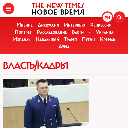
THE NEW TIMES
НОВОЕ ВРЕМЯ
EN
Мнение
Дискуссия
Интервью
Репрессии
Портрет
Расследование
Блоги
/
Украина
Израиль
Навальный
Трамп
Путин
Кремль
Дума
ВЛАСТЬ/КАДРЫ