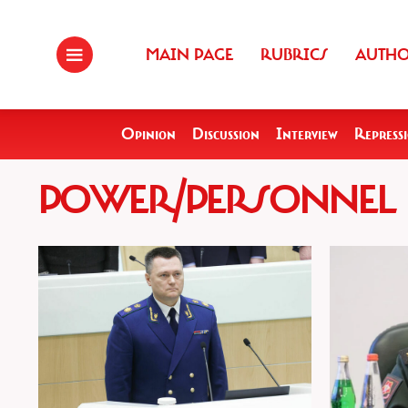
MAIN PAGE
RUBRICS
AUTH
Opinion
Discussion
Interview
Repress
POWER/PERSONNEL