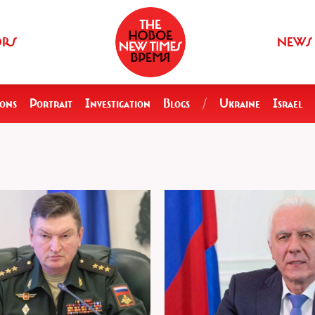
ORS
NEWS
ions
Portrait
Investigation
Blogs
/
Ukraine
Israel