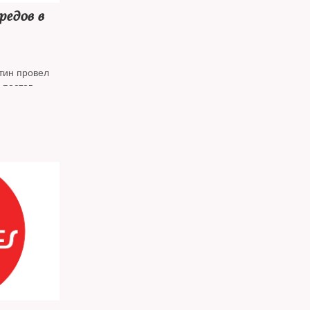
едов в
тин провел
 постов
ители в