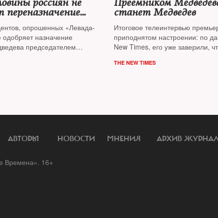
ловины россиян не
Преемником Медведев
т переназначение
станет Медведев
ва
ентов, опрошенных «Левада-
Итоговое телеинтервью премьер
е одобряет назначение
приподнятом настроении: по д
ведева председателем
New Times, его уже заверили, ч
а.
правительства после мартовски
THE NEW TIMES
сохранится за ним
АВТОРЫ
НОВОСТИ
МНЕНИЯ
АРХИВ ЖУРНА
 Времена». 16+