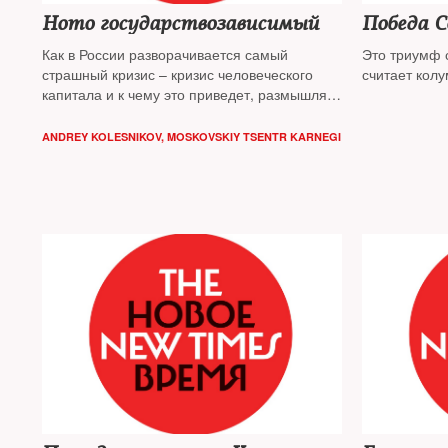
Homo государствозависимый
Победа 
Как в России разворачивается самый
Это триумф столичной номенклатуры,
страшный кризис – кризис человеческого
считает кол
капитала и к чему это приведет, размышляет
Андрей Колесников
ANDREY KOLESNIKOV, MOSKOVSKIY TSENTR KARNEGI