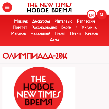
THE NEW TIMES
НОВОЕ ВРЕМЯ
EN
Мнение
Дискуссия
Интервью
Репрессии
Портрет
Расследование
Блоги
/
Украина
Израиль
Навальный
Трамп
Путин
Кремль
Дума
ОЛИМПИАДА-2014