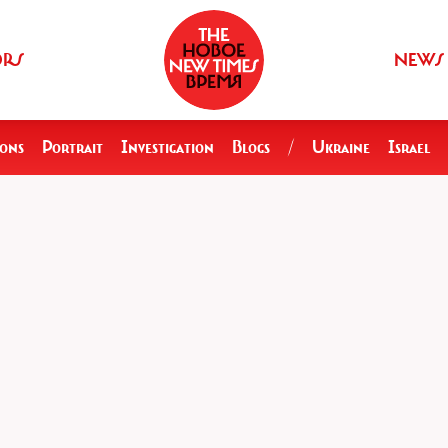
ORS
NEWS
ions
Portrait
Investigation
Blogs
/
Ukraine
Israel