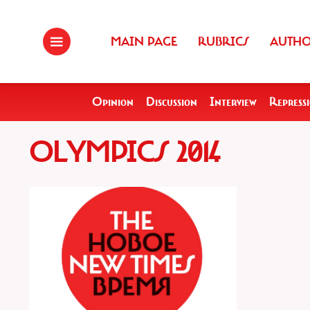
MAIN PAGE
RUBRICS
AUTH
Opinion
Discussion
Interview
Repress
OLYMPICS 2014