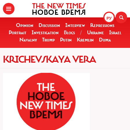
THE NEW TIMES
НОВОЕ ВРЕМЯ
РУ
Opinion
Discussion
Interview
Repressions
Portrait
Investigation
Blogs
/
Ukraine
Israel
Navalny
Trump
Putin
Kremlin
Duma
KRICHEVSKAYA VERA