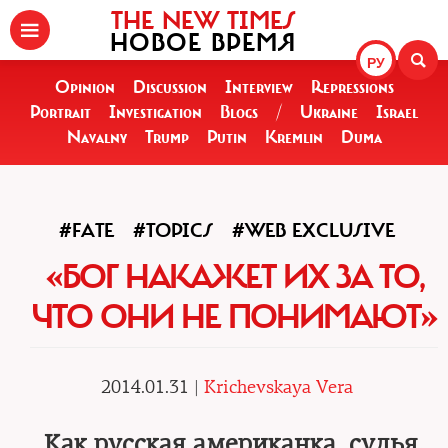
THE NEW TIMES
НОВОЕ ВРЕМЯ
РУ
Opinion
Discussion
Interview
Repressions
Portrait
Investigation
Blogs
/
Ukraine
Israel
Navalny
Trump
Putin
Kremlin
Duma
#FATE
#TOPICS
#WEB EXCLUSIVE
«БОГ НАКАЖЕТ ИХ ЗА ТО,
ЧТО ОНИ НЕ ПОНИМАЮТ»
2014.01.31 |
Krichevskaya Vera
Как русская американка, судья,