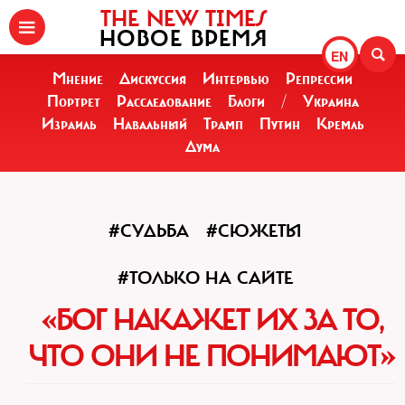
THE NEW TIMES
НОВОЕ ВРЕМЯ
EN
Мнение
Дискуссия
Интервью
Репрессии
Портрет
Расследование
Блоги
/
Украина
Израиль
Навальный
Трамп
Путин
Кремль
Дума
#СУДЬБА
#СЮЖЕТЫ
#ТОЛЬКО НА САЙТЕ
«БОГ НАКАЖЕТ ИХ ЗА ТО,
ЧТО ОНИ НЕ ПОНИМАЮТ»