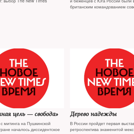
т: выбор The New Times
и беженцев с Юга России были
британским командованием сов
властям. Эта репатриация соп
массовыми самоубийствами
ная цель — свобода»
Дерево надежды
 с митинга на Пушкинской
В России пройдет первая выста
тране началось диссидентское
ретроспектива знаменитой мекс