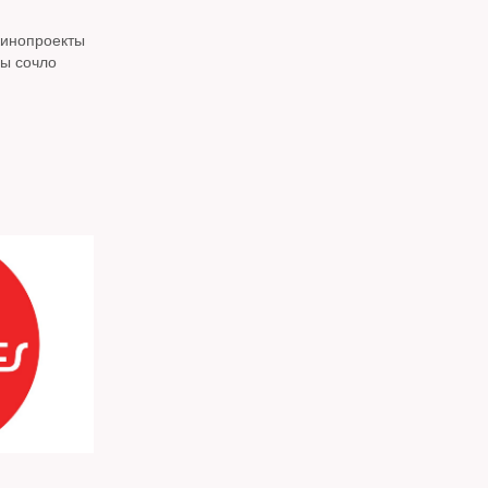
кинопроекты
ры сочло