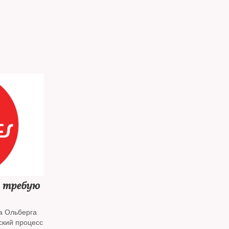
я требую
на Ольберга
ский процесс