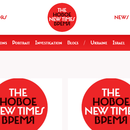
ORS
NEWS
ions
Portrait
Investigation
Blogs
/
Ukraine
Israel