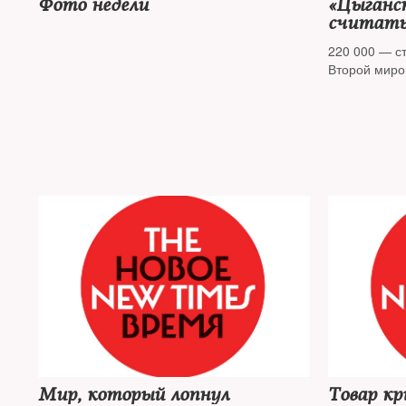
Фото недели
«Цыганс
считать
220 000 — ст
Второй миро
Мир, который лопнул
Товар кр