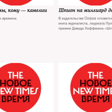
мы, кому — камелии
Шпион на миллиард д
се времена
В издательстве Corpus готовитс
книга журналиста, лауреата Пу
премии Дэвида Хоффмана «Шп
миллиард долларов (The Billion D
Правдивая история шпионажа и
предательства времен Холодно
войны».The New Times публикуе
некоторыми сокращениями) главу
которой идет речь о событиях л
1980 года.