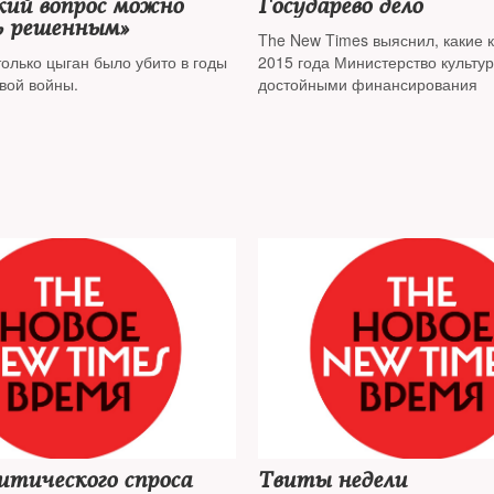
кий вопрос можно
Государево дело
 решенным»
The New Times выяснил, какие 
олько цыган было убито в годы
2015 года Министерство культу
вой войны.
достойными финансирования
итического спроса
Твиты недели