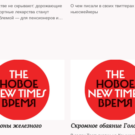
стве не скрывают: дорожающие
О чем писали в своих твиттера
ортные лекарства станут
ньюсмейкеры
блемой — для пенсионеров и
жде всего.
оны железного
Скромное обаяние Гол