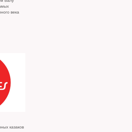
ом Валу
самых
ного века
нных казаков