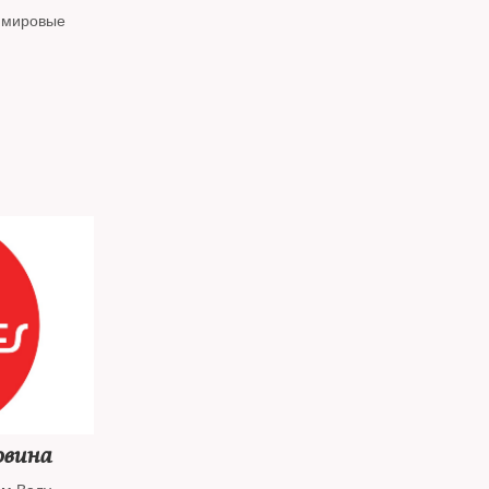
х мировые
овина