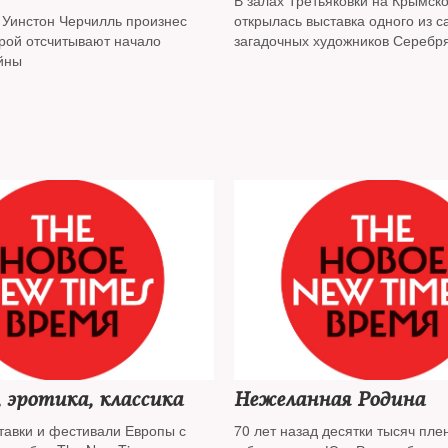
В залах Третьяковки на Крымск
д Уинстон Черчилль произнес
открылась выставка одного из 
орой отсчитывают начало
загадочных художников Серебря
йны
 эротика, классика
Нежеланная Родина
тавки и фестивали Европы с
70 лет назад десятки тысяч пле