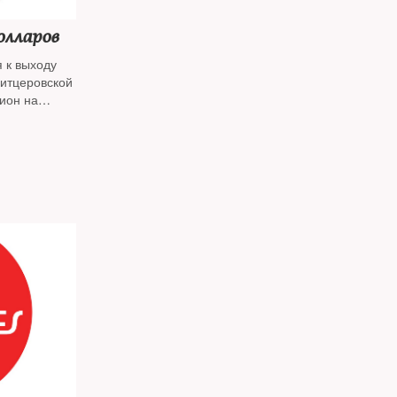
олларов
я к выходу
литцеровской
ион на
ollar Spy).
й
т (с
 из книги, в
ета-осени