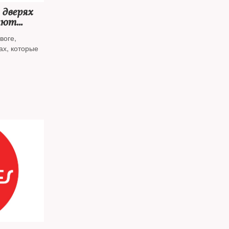
 дверях
ают
воге,
ах, которые