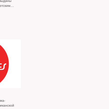
 выданы
етским
ровождалась
вка-
иканской