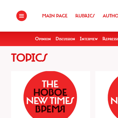
MAIN PAGE
RUBRICS
AUTH
Opinion
Discussion
Interview
Repress
TOPICS