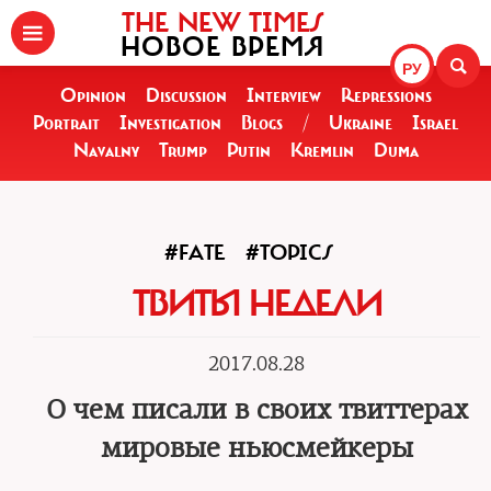
THE NEW TIMES
НОВОЕ ВРЕМЯ
РУ
Opinion
Discussion
Interview
Repressions
Portrait
Investigation
Blogs
/
Ukraine
Israel
Navalny
Trump
Putin
Kremlin
Duma
#FATE
#TOPICS
ТВИТЫ НЕДЕЛИ
2017.08.28
О чем писали в своих твиттерах
мировые ньюсмейкеры