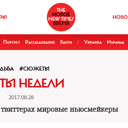
РЫ
НОВО
Портрет
Расследование
Блоги
/
Украина
Израиль
ДЬБА
#СЮЖЕТЫ
ТЫ НЕДЕЛИ
2017.08.28
х твиттерах мировые ньюсмейкеры