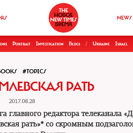
ORS
NEWS
ions
Portrait
Investigation
Blogs
/
Ukraine
Israel
BOOKS
#TOPICS
ЕМЛЕВСКАЯ РАТЬ
2017.08.28
ига главного редактора телеканала «
вская рать»* со скромным подзаголо