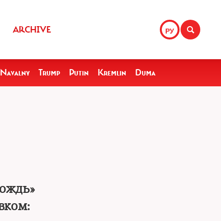
ARCHIVE
РУ
Navalny
Trump
Putin
Kremlin
Duma
Дождь»
вком: