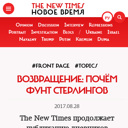
THE NEW TIMES
НОВОЕ ВРЕМЯ
РУ
Opinion
Discussion
Interview
Repressions
Portrait
Investigation
Blogs
/
Ukraine
Israel
Navalny
Trump
Putin
Kremlin
Duma
#FRONT PAGE
#TOPICS
ВОЗВРАЩЕНИЕ: ПОЧЁМ
ФУНТ СТЕРЛИНГОВ
2017.08.28
The New Times продолжает