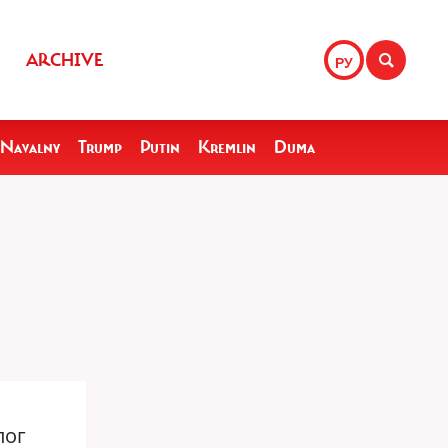
ARCHIVE
РУ
Navalny
Trump
Putin
Kremlin
Duma
лог