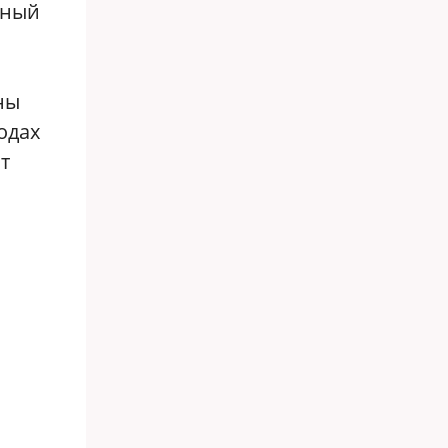
нный
ны
одах
т