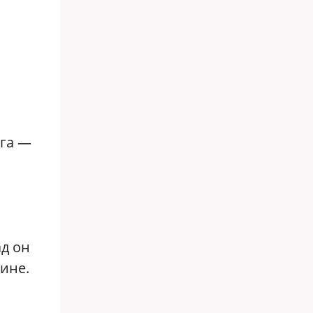
рга —
ад он
ине.