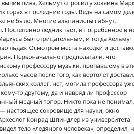
 выпив пива, Хельмут спросил у хозяина Мар
их горах в последние годы. Ведь на самом дел
ке не было. Многие альпинисты гибнут,
 Постепенно ледник тает, и погребенное в н
 Маркуса был отрицательным, и тогда Хельмут
изо льда». Осмотром места находки и доставк
рия. Первоначально предполагали, что
нскому профессору музыки, пропавшему в эт
колько часов после того, как вертолет достави
альянских коллег: нет, могила профессора уж
кому-то другому, да и навряд ли профессор
ранный медный топор. Никто пока не понимал,
 — настоящее сокровище для науки, окно
 Археолог Конрад Шпиндлер из университета
идел тело «ледяного человека», определил, 