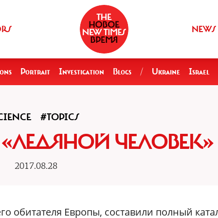
ORS
NEWS
ions
Portrait
Investigation
Blogs
/
Ukraine
Israel
CIENCE
#TOPICS
 «ЛЕДЯНОЙ ЧЕЛОВЕК»
2017.08.28
о обитателя Европы, составили полный ката