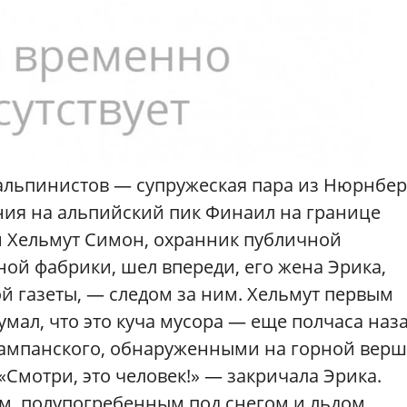
 альпинистов — супружеская пара из Нюрнбе
ния на альпийский пик Финаил на границе
й Хельмут Симон, охранник публичной
ой фабрики, шел впереди, его жена Эрика,
й газеты, — следом за ним. Хельмут первым
умал, что это куча мусора — еще полчаса наз
шампанского, обнаруженными на горной верш
 «Смотри, это человек!» — закричала Эрика.
м, полупогребенным под снегом и льдом,