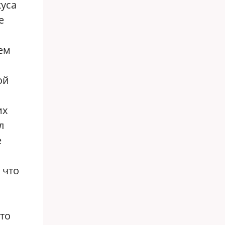
куса
е
ем
ой
их
л
е
 что
что