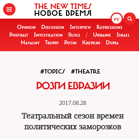
THE NEW TIMES
НОВОЕ ВРЕМЯ
РУ
Opinion
Discussion
Interview
Repressions
Portrait
Investigation
Blogs
/
Ukraine
Israel
Navalny
Trump
Putin
Kremlin
Duma
#TOPICS
#THEATRE
РОЗГИ ЕВРАЗИИ
2017.08.28
Театральный сезон времен
политических заморозков