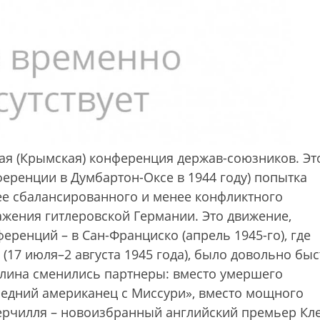
ая (Крымская) конференция держав-союзников. Эт
ференции в Думбартон-Оксе в 1944 году) попытка
ее сбалансированного и менее конфликтного
жения гитлеровской Германии. Это движение,
ренций – в Сан-Франциско (апрель 1945-го), где
(17 июля–2 августа 1945 года), было довольно бы
талина сменились партнеры: вместо умершего
средний американец с Миссури», вместо мощного
ерчилля – новоизбранный английский премьер Кл