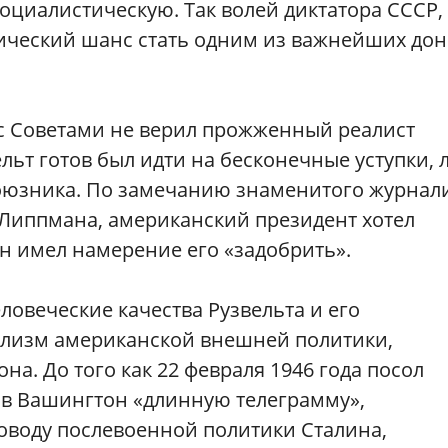
циалистическую. Так волей диктатора СССР,
рический шанс стать одним из важнейших до
 с Советами не верил прожженный реалист
ельт готов был идти на бесконечные уступки,
союзника. По замечанию знаменитого журнал
 Липпмана, американский президент хотел
он имел намерение его «задобрить».
овеческие качества Рузвельта и его
ализм американской внешней политики,
а. До того как 22 февраля 1946 года посол
в Вашингтон «длинную телеграмму»,
воду послевоенной политики Сталина,