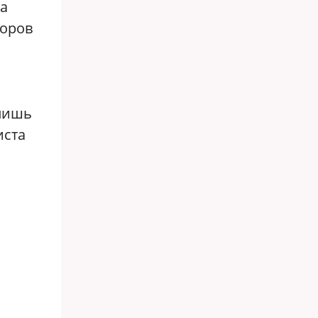
 а
норов
 лишь
иста