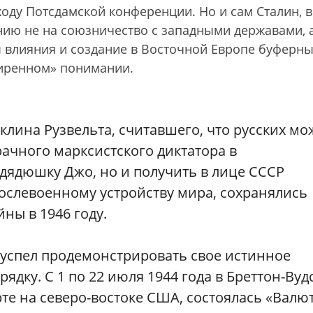
оду Потсдамской конференции. Но и сам Сталин, в
нию не на союзничество с западными державами, 
ы влияния и создание в Восточной Европе буферн
ширенном» понимании.
лина Рузвельта, считавшего, что русских м
рачного марксистского диктатора в
дядюшку Джо, но и получить в лице СССР
ослевоенному устройству мира, сохранялись
йны в 1946 году.
ы успел продемонстрировать свое истинное
ку. С 1 по 22 июля 1944 года в Бреттон-Вудс
 на северо-востоке США, состоялась «Валю