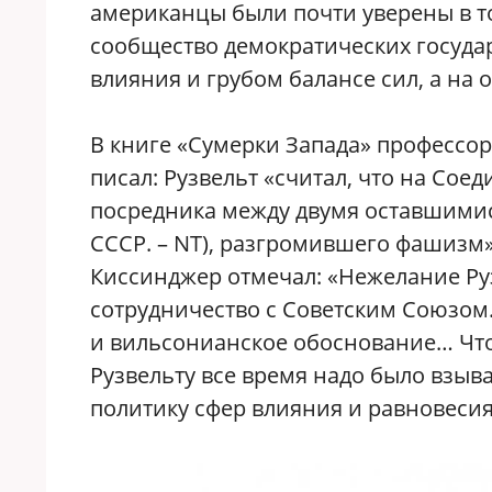
американцы были почти уверены в то
сообщество демократических государ
влияния и грубом балансе сил, а на 
В книге «Сумерки Запада» профессо
писал: Рузвельт «считал, что на Со
посредника между двумя оставшимис
СССР. – NT), разгромившего фашизм
Киссинджер отмечал: «Нежелание Руз
сотрудничество с Советским Союзом…
и вильсонианское обоснование… Что
Рузвельту все время надо было взыв
политику сфер влияния и равновесия