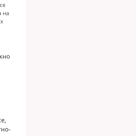
се
а на
ых
ожно
е,
тно-