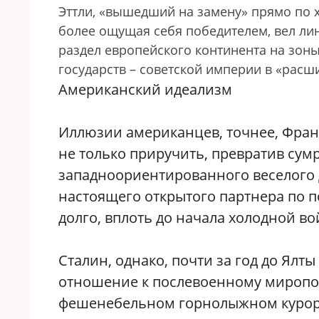
Эттли, «вышедший на замену» прямо по х
более ощущая себя победителем, вел ли
раздел европейского континента на зон
государств – советской империи в «рас
Американский идеализм
Иллюзии американцев, точнее, Франк
не только приручить, превратив сум
западноориентированного веселого 
настоящего открытого партнера по п
долго, вплоть до начала холодной во
Сталин, однако, почти за год до Ялт
отношение к послевоенному миропоряд
фешенебельном горнолыжном курорте