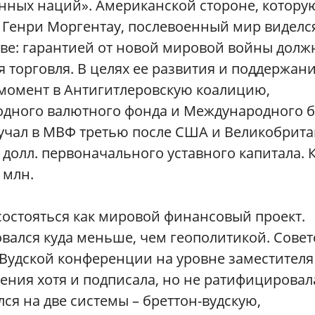
ных наций». Американской стороне, котору
Генри Моргентау, послевоенный мир виделся
ве: гарантией от новой мировой войны долж
 торговля. В целях ее развития и поддержани
 момент в Антигитлеровскую коалицию,
одного валютного фонда и Международного 
лучал в МВФ третью после США и Великобрит
д долл. первоначального уставного капитала. 
 млн.
состояться как мировой финансовый проект.
вался куда меньше, чем геополитикой. Совет
-Вудской конференции на уровне заместителя
ния хотя и подписала, но не ратифицировал
ся на две системы – бреттон-вудскую,