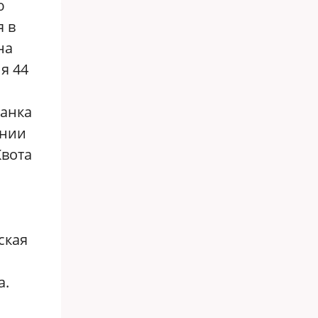
ю
 в
на
я 44
банка
ании
Квота
ская
а.