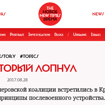
ORS
NEWS
ions
Portrait
Investigation
Blogs
/
Ukraine
Israel
ISTORY
#TOPICS
ОТОРЫЙ ЛОПНУЛ
2017.08.28
леровской коалиции встретились в К
ринципы послевоенного устройства.