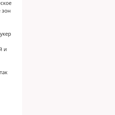
еское
 зон
укер
й и
так