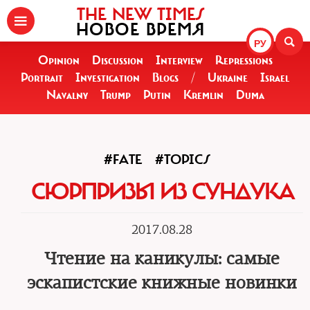
THE NEW TIMES
НОВОЕ ВРЕМЯ
РУ
Opinion
Discussion
Interview
Repressions
Portrait
Investigation
Blogs
/
Ukraine
Israel
Navalny
Trump
Putin
Kremlin
Duma
#FATE
#TOPICS
СЮРПРИЗЫ ИЗ СУНДУКА
2017.08.28
Чтение на каникулы: самые
эскапистские книжные новинки