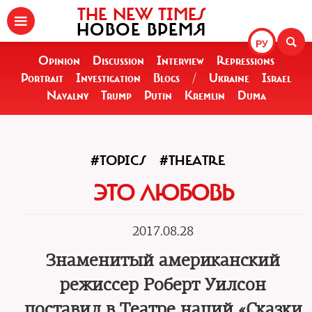
THE NEW TIMES
НОВОЕ ВРЕМЯ
РУ
Opinion
Discussion
Interview
Repressions
Portrait
Investigation
Blogs
/
Ukraine
Israel
Navalny
Trump
Putin
Kremlin
Duma
#TOPICS
#THEATRE
ЭТО ЛЮБОВЬ
2017.08.28
Знаменитый американский
режиссер Роберт Уилсон
поставил в Театре наций «Сказки