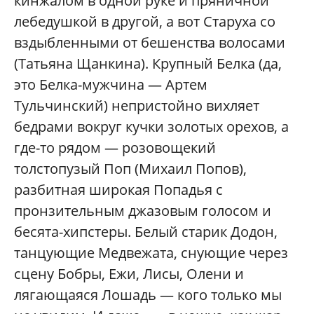
кинжалом в одной руке и пряничной
лебедушкой в другой, а вот Старуха со
вздыбленными от бешенства волосами
(Татьяна Щанкина). Крупный Белка (да,
это Белка-мужчина — Артем
Тульчинский) непристойно вихляет
бедрами вокруг кучки золотых орехов, а
где-то рядом — розовощекий
толстопузый Поп (Михаил Попов),
разбитная широкая Попадья с
пронзительным джазовым голосом и
бесята-хипстеры. Белый старик Додон,
танцующие Медвежата, снующие через
сцену Бобры, Ежи, Лисы, Олени и
лягающаяся Лошадь — кого только мы