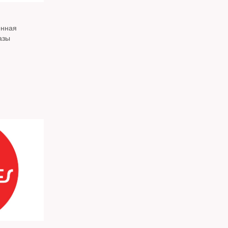
енная
азы