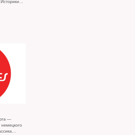
 Историки
ла предтечей
урга —
й немецкого
ассика