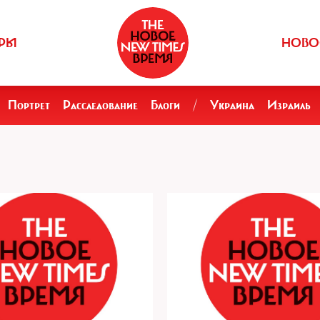
РЫ
НОВО
Портрет
Расследование
Блоги
/
Украина
Израиль