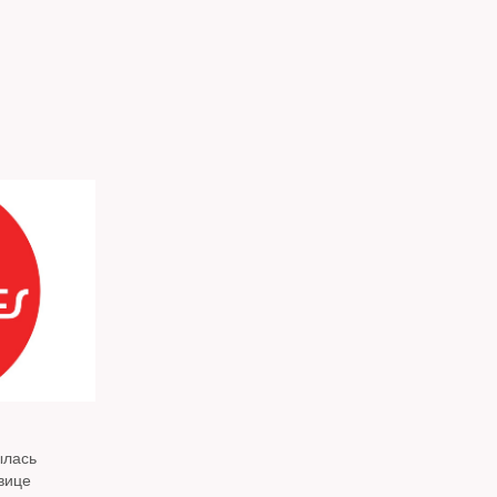
ылась
вице