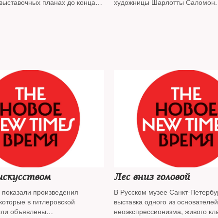
 выставочных планах до конца
художницы Шарлотты Саломон.
из проектов заслуживают
искусства считают, что она ста
выяснял The New Times
современного арт-языка
искусством
Лес вниз головой
 показали произведения
В Русском музее Санкт-Петерб
которые в гитлеровской
выставка одного из основателе
ыли объявлены
неоэкспрессионизма, живого кл