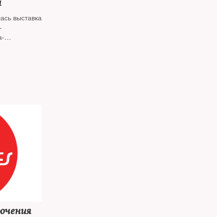
а
лась выставка
—
а-
своей жизни
го рая
ючения