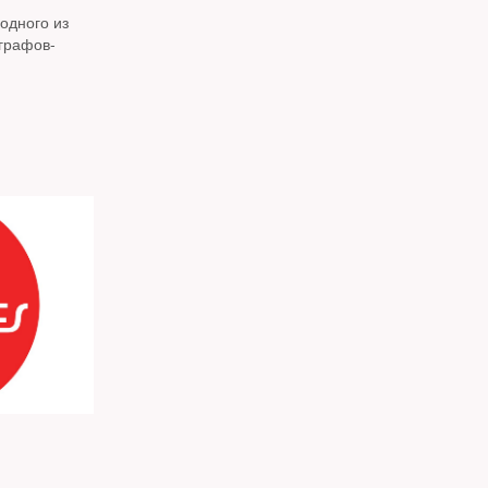
одного из
графов-