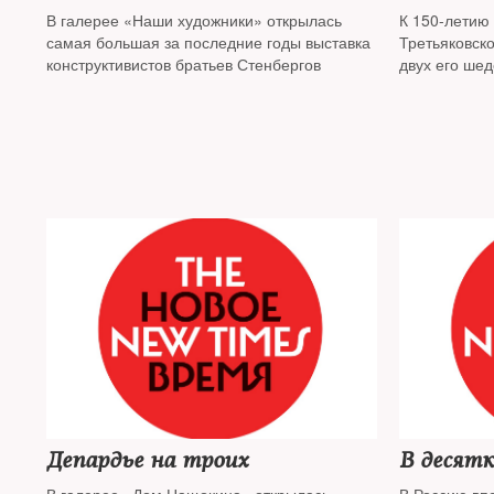
В галерее «Наши художники» открылась
К 150-летию
самая большая за последние годы выставка
Третьяковск
конструктивистов братьев Стенбергов
двух его ше
Депардье на троих
В десят