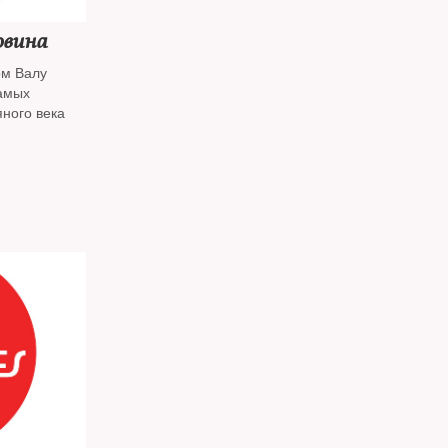
овина
ом Валу
самых
ного века