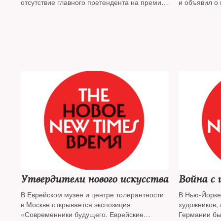
отсутствие главного претендента на премию
и объявил о
— заключенного под стражу художника
лета. Какие 
Петра Павленского
внимания — 
Утвердители нового искусства
Война с 
В Еврейском музее и центре толерантности
В Нью-Йорке
в Москве открывается экспозиция
художников, 
«Современники будущего. Еврейские
Германии б