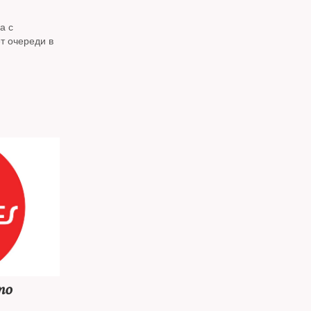
а с
т очереди в
по