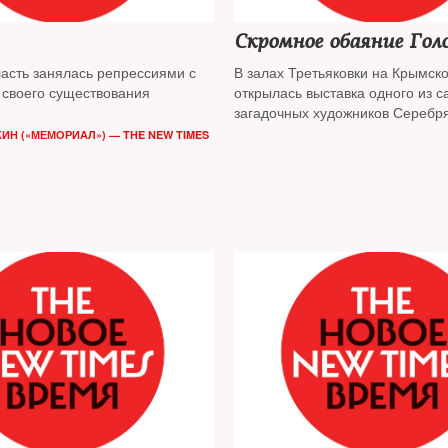
Скромное обаяние Гол
ласть занялась репрессиями с
В залах Третьяковки на Крымск
 своего существования
открылась выставка одного из 
загадочных художников Серебря
ИН («МЕМОРИАЛ») — THE NEW TIMES