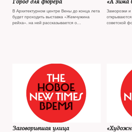
Город для фюрера
«А зима 
В Архитектурном центре Вены до конца лета
Заморозки и 
будет проходить выставка «Жемчужина
открываются
рейха». на ней рассказывается о
советской ф
масштабной перестройке австрийской
столицы, которую запланировал, но не успел
осуществить Адольф Гитлер
Заговорившая улица
«Художн