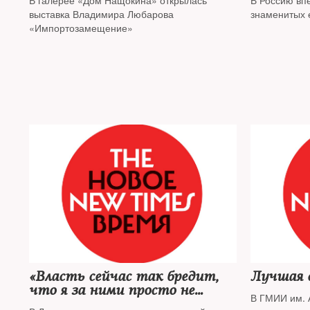
В галерее «Дом Нащокина» открылась
В Россию вп
выставка Владимира Любарова
знаменитых 
«Импортозамещение»
«Власть сейчас так бредит,
Лучшая 
что я за ними просто не
В ГМИИ им. 
успеваю»