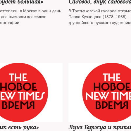
будет большая»
Садовод, внук садовод
оттепели: в Москве в один день
В Третьяковской галерее откры
 две выставки классиков
Павла Кузнецова (1878–1968) 
отографии
крупнейшего русского художник
символиста, который до конца 
находился в поисках потерянно
ик есть рука»
Луиз Буржуа и прикл