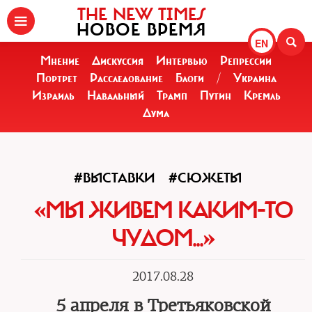
THE NEW TIMES
НОВОЕ ВРЕМЯ
EN
Мнение
Дискуссия
Интервью
Репрессии
Портрет
Расследование
Блоги
/
Украина
Израиль
Навальный
Трамп
Путин
Кремль
Дума
#ВЫСТАВКИ
#СЮЖЕТЫ
«МЫ ЖИВЕМ КАКИМ-ТО
ЧУДОМ...»
2017.08.28
5 апреля в Третьяковской