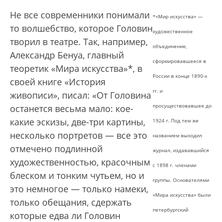
Не все современники понимали
*«Мир искусства» —
то волшебство, которое Головин
художественное
творил в театре. Так, например,
объединение,
Александр Бенуа, главный
сформировавшееся в
теоретик «Мира искусства»*, в
России в конце 1890-х
своей книге «История
гг. и
живописи», писал: «От Головина
просуществовавшее до
останется весьма мало: кое-
какие эскизы, две-три картины,
1924 г. Под тем же
несколько портретов — все это
названием выходил
отмечено подлинной
журнал, издававшийся
художественностью, красочным
с 1898 г. членами
блеском и тонким чутьем, но и
группы. Основателями
это немногое — только намеки,
«Мира искусства» были
только обещания, сдержать
петербургский
которые едва ли Головин