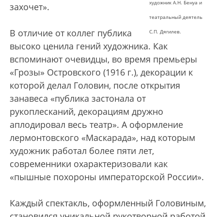
художник А.Н. Бенуа и
захочет».
театральный деятель
В отличие от коллег публика
С.П. Дягилев.
высоко ценила гений художника. Как
вспоминают очевидцы, во время премьеры
«Грозы» Островского (1916 г.), декорации к
которой делал Головин, после открытия
занавеса «публика застонала от
рукоплесканий, декорациям дружно
аплодировал весь театр». А оформление
лермонтовского «Маскарада», над которым
художник работал более пяти лет,
современники охарактеризовали как
«пышные похороны императорской России».
Каждый спектакль, оформленный Головиным,
становился уникальной рукотворной работой,