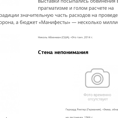
выставки посыпались обвинения 
прагматизме и голом расчете на
традиции значительную часть расходов на провед
торона, а бюджет «Манифесты» — несколько милл
Николь Айзенман (США). «Это так», 2014 г.
Стена непонимания
Герхард Рихтер (Германия). «Эмма, об
на лестнице», 1966 г.