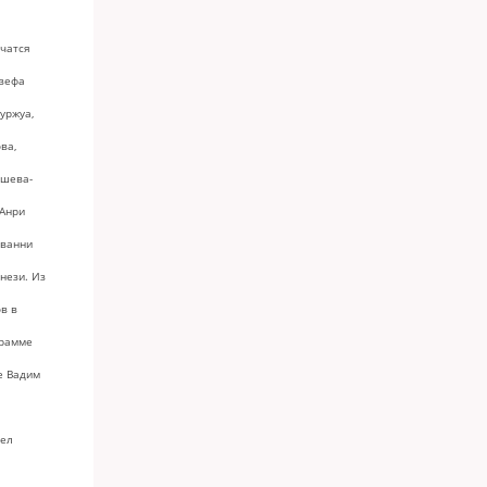
чатся
озефа
уржуа,
ва,
шева-
 Анри
ованни
нези. Из
ов в
грамме
е Вадим
а
вел