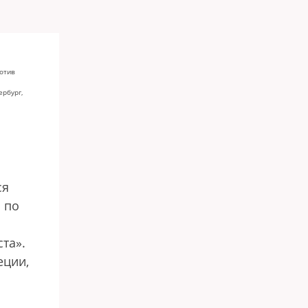
отив
ербург,
ся
я по
та».
еции,