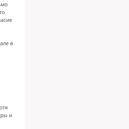
ьмо
то
ласие
але в
отя
оры и