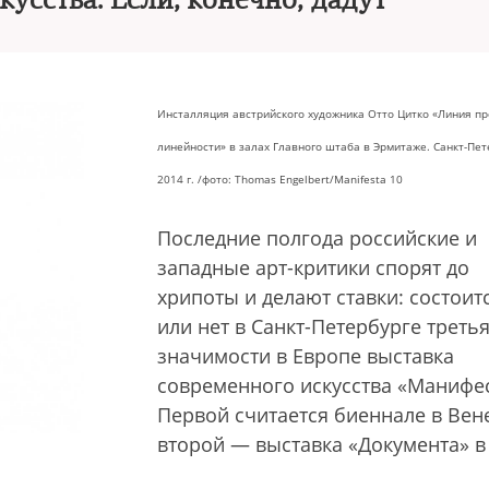
усства. Если, конечно, дадут
Инсталляция австрийского художника Отто Цитко «Линия пр
линейности» в залах Главного штаба в Эрмитаже. Санкт-Пет
2014 г. /фото: Thomas Engelbert/Manifesta 10
Последние полгода российские и
западные арт-критики спорят до
хрипоты и делают ставки: состоит
или нет в Санкт-Петербурге треть
значимости в Европе выставка
современного искусства «Манифес
Первой считается биеннале в Вен
второй — выставка «Документа» в