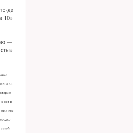
то-де
а 10»
тво —
есты»
тавке
влено 53
которых
но нет в
й причине
нередко
тавкой