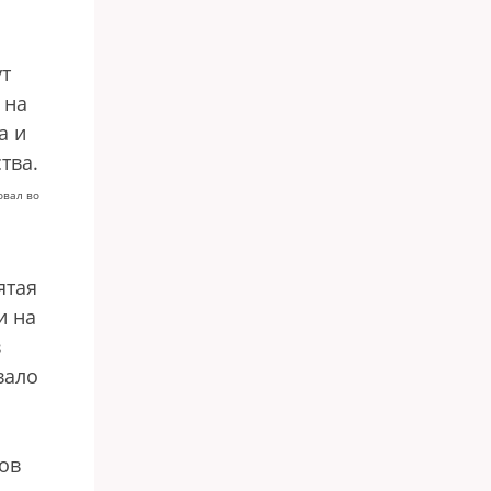
ут
 на
а и
тва.
овал во
ятая
и на
в
вало
ов