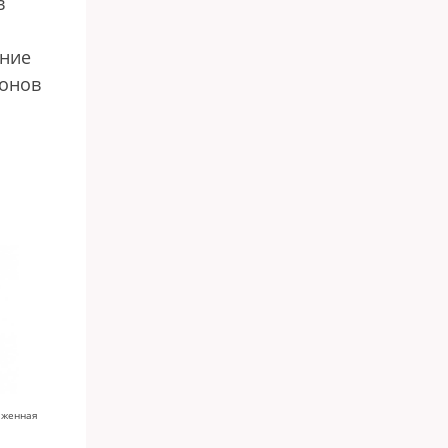
в
ение
ионов
наженная