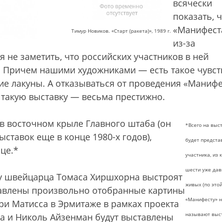
всячески
показать, ч
«Манифест
Тимур Новиков. «Старт (ракета)», 1989 г.
из-за
я не заметить, что российских участников в ней
. Причем нашими художниками — есть такое чувс
ие лакуны. А отказываться от проведения «Маниф
я такую выставку — весьма престижно.
в восточном крыле Главного штаба (он
*Всего на выс
ставок еще в конце 1980-х годов),
будет предста
це.*
участника, из 
шести уже дав
ту швейцарца Томаса Хиршхорна выстроят
живых (по это
тавлены произвольно отобранные картины
«Манифесту» 
нри Матисса в Эрмитаже в рамках проекта
называют выс
а и Николь Айзенман будут выставлены