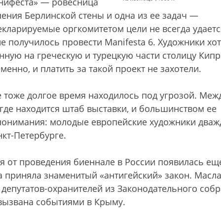
анифеста» — ровесница
ения Берлинской стены и одна из ее задач —
кларируемые оргкомитетом цели не всегда удаетс
не получилось провести Manifesta 6. Художники хот
ую на греческую и турецкую части столицу Кипр
менно, и платить за такой проект не захотели.
 тоже долгое время находилось под угрозой. Меж
где находится штаб выставки, и большинством ее
епонимания: молодые европейские художники два
кт-Петербурге.
я от проведения биеннале в России появилась ещ
ма приняла знаменитый «антигейский» закон. Масла
 депутатов-охранителей из Законодательного соб
 вызвана событиями в Крыму.