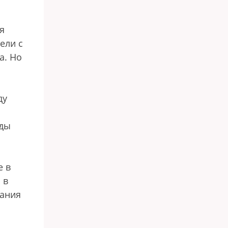
я
ели с
а. Но
ду
жды
е в
 в
рания