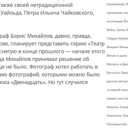
также своей нетрадиционной
покойников). В
 Уайльда, Петра Ильича Чайковского,
программе зна
экспозиции Й
Бойса, Луизы Б
раф Борис Михайлов, давно, правда,
Тимура Новико
ове, планирует представить серию «Театр
Владика Мамы
, снятую в конце прошлого — начале этого
Монро и даже
гда Михайлов принимал решение об
Матисса и Дж
ще не было. Фотограф хотел работать в
Баттисты Пира
ерию фотографий, которыми можно было
ка «Двенадцать». Но тут случился
русских автор
основной про
примут участи
Фишкин, Елен
Ковылина, Па
Пепперштейн,