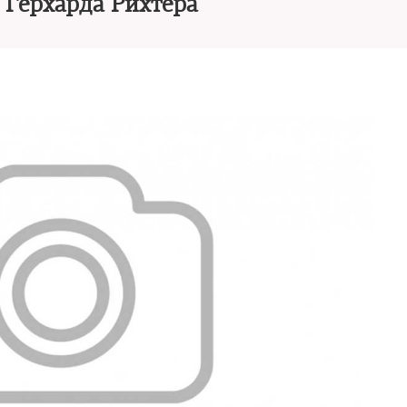
 Герхарда Рихтера