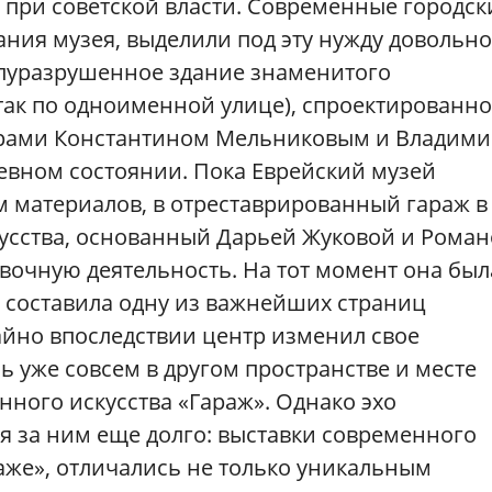
 при советской власти. Современные городск
ания музея, выделили под эту нужду довольно
луразрушенное здание знаменитого
так по одноименной улице), спроектированн
орами Константином Мельниковым и Владим
евном состоянии. Пока Еврейский музей
 материалов, в отреставрированный гараж в
кусства, основанный Дарьей Жуковой и Рома
вочную деятельность. На тот момент она был
о составила одну из важнейших страниц
айно впоследствии центр изменил свое
ь уже совсем в другом пространстве и месте
ного искусства «Гараж». Однако эхо
ся за ним еще долго: выставки современного
раже», отличались не только уникальным