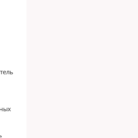
тель
.
нных
е