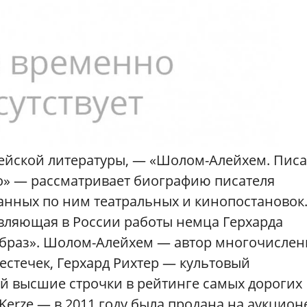
рейской литературы, — «Шолом-Алейхем. Писа
ино» — рассматривает биографию писателя
ланных по ним театральных и кинопостановок
авляющая в России работы немца Герхарда
 образ». Шолом-Алейхем — автор многочисле
стечек, Герхард Рихтер — культовый
 высшие строчки в рейтинге самых дорогих
Kerze — в 2011 году была продана на аукцион