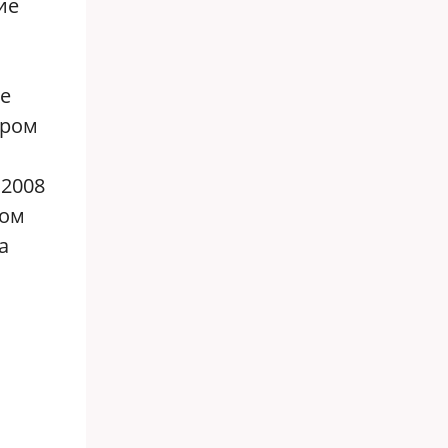
ие
ое
иром
 2008
ном
а