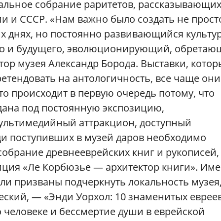
кальное собрание раритетов, рассказывающи
и и СССР. «Нам важно было создать не прост
х днях, но постоянно развивающийся культу
го и будущего, эволюционирующий, обрета
ор музея Александр Борода. Выставки, котор
ретендовать на антологичность, все чаще они
то происходит в первую очередь потому, что
дана под постоянную экспозицию,
льтимедийный аттракцион, доступный
и поступивших в музей даров необходимо
обрание древнееврейских книг и рукописей,
зиция «Ле Корбюзье — архитектор книги». Им
и призваны подчеркнуть локальность музея
еский, — «Энди Уорхол: 10 знаменитых еврее
о человеке и бессмертие души в еврейской