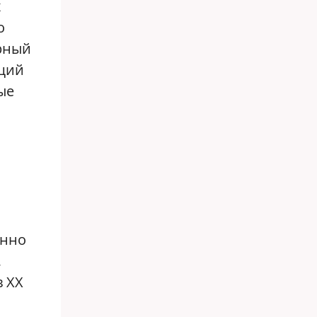
х
о
рный
ющий
ые
енно
,
в ХХ