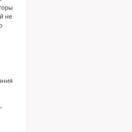
аторы
й не
о
дания
—