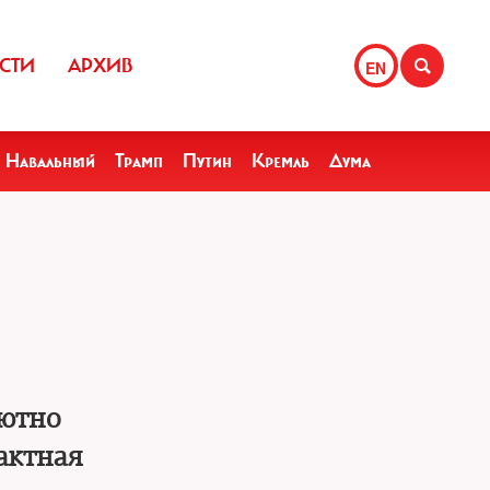
СТИ
АРХИВ
EN
Навальный
Трамп
Путин
Кремль
Дума
лютно
актная