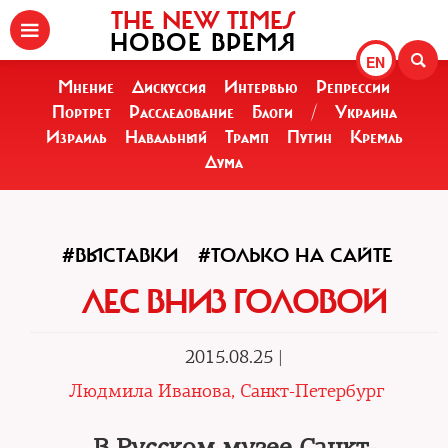
THE NEW TIMES
НОВОЕ ВРЕМЯ
EN
Мнение
Дискуссия
Интервью
Репрессии
Портрет
Расследование
Блоги
/
Украина
Израиль
Навальный
Трамп
Путин
Кремль
Дума
#ВЫСТАВКИ
#ТОЛЬКО НА САЙТЕ
ЛЕС ВНИЗ ГОЛОВОЙ
2015.08.25 |
Людмила Иванова, Санкт-Петербург