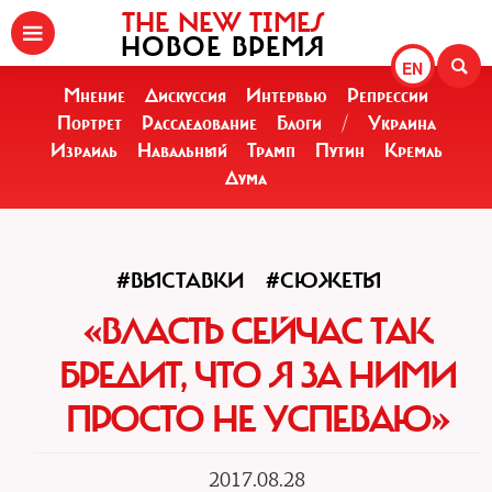
THE NEW TIMES
НОВОЕ ВРЕМЯ
EN
Мнение
Дискуссия
Интервью
Репрессии
Портрет
Расследование
Блоги
/
Украина
Израиль
Навальный
Трамп
Путин
Кремль
Дума
#ВЫСТАВКИ
#СЮЖЕТЫ
«ВЛАСТЬ СЕЙЧАС ТАК
БРЕДИТ, ЧТО Я ЗА НИМИ
ПРОСТО НЕ УСПЕВАЮ»
2017.08.28