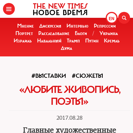
THE NEW TIMES
НОВОЕ ВРЕМЯ
EN
Мнение
Дискуссия
Интервью
Репрессии
Портрет
Расследование
Блоги
/
Украина
Израиль
Навальный
Трамп
Путин
Кремль
Дума
#ВЫСТАВКИ
#СЮЖЕТЫ
«ЛЮБИТЕ ЖИВОПИСЬ,
ПОЭТЫ»
2017.08.28
Главные художественные