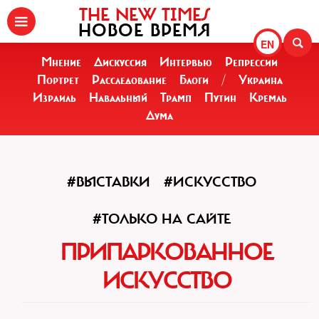
THE NEW TIMES
НОВОЕ ВРЕМЯ
EN
Мнение
Дискуссия
Интервью
Репрессии
Портрет
Расследование
Блоги
/
Украина
Израиль
Навальный
Трамп
Путин
Кремль
Дума
#ВЫСТАВКИ
#ИСКУССТВО
#ТОЛЬКО НА САЙТЕ
ПРИПАРКОВАННОЕ
ИСКУССТВО