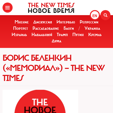
THE NEW TIMES
НОВОЕ ВРЕМЯ
EN
Мнение
Дискуссия
Интервью
Репрессии
Портрет
Расследование
Блоги
/
Украина
Израиль
Навальный
Трамп
Путин
Кремль
Дума
БОРИС БЕЛЕНКИН
(«МЕМОРИАЛ») — THE NEW
TIMES