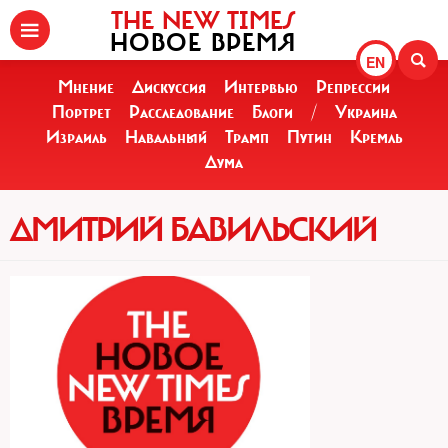
THE NEW TIMES
НОВОЕ ВРЕМЯ
EN
Мнение
Дискуссия
Интервью
Репрессии
Портрет
Расследование
Блоги
/
Украина
Израиль
Навальный
Трамп
Путин
Кремль
Дума
ДМИТРИЙ БАВИЛЬСКИЙ