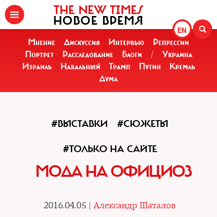
THE NEW TIMES
НОВОЕ ВРЕМЯ
EN
Мнение
Дискуссия
Интервью
Репрессии
Портрет
Расследование
Блоги
/
Украина
Израиль
Навальный
Трамп
Путин
Кремль
Дума
#ВЫСТАВКИ
#СЮЖЕТЫ
#ТОЛЬКО НА САЙТЕ
МОДА НА ОФИЦИОЗ
2016.04.05 |
Александр Шаталов