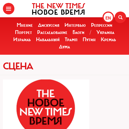
THE NEW TIMES
НОВОЕ ВРЕМЯ
EN
Мнение
Дискуссия
Интервью
Репрессии
Портрет
Расследование
Блоги
/
Украина
Израиль
Навальный
Трамп
Путин
Кремль
Дума
СЦЕНА