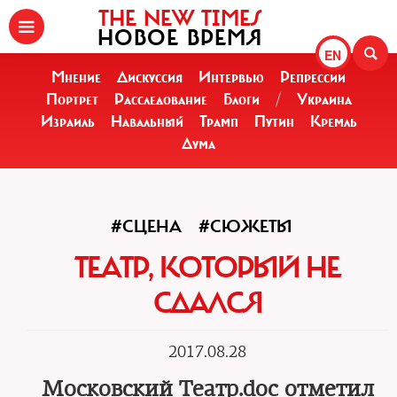
THE NEW TIMES
НОВОЕ ВРЕМЯ
EN
Мнение
Дискуссия
Интервью
Репрессии
Портрет
Расследование
Блоги
/
Украина
Израиль
Навальный
Трамп
Путин
Кремль
Дума
#СЦЕНА
#СЮЖЕТЫ
ТЕАТР, КОТОРЫЙ НЕ
СДАЛСЯ
2017.08.28
Московский Театр.doc отметил