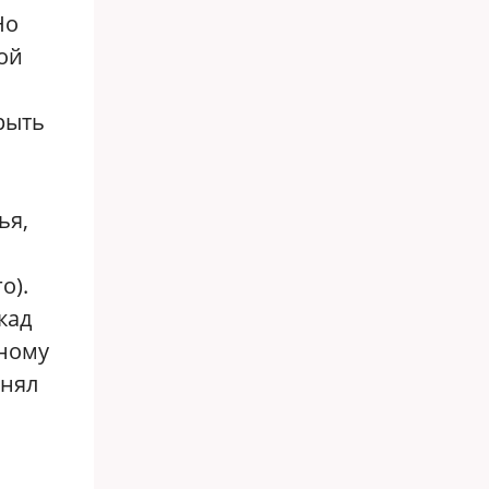
Но
ой
рыть
ья,
о).
кад
нному
снял