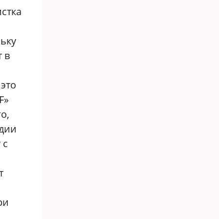
истка
льку
 в
 это
F»
о,
удии
 с
т
ри