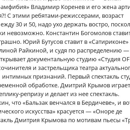
-амфибия» Владимир Коренев и его жена арт
я?! С этими ребятами-режиссерами, возраст
жду 30 и 50, надо ухо держать востро, поско
ски невозможно. Константин Богомолов ставит
трашно. Юрий Бутусов ставит в «Сатириконе»
линой Райкиной, и судя по распределению —
открывает документальную студию «Студия OF
очинителя и застрельщика театра актуальног
и интимных признаний. Первый спектакль ст
временной обработке. Дмитрий Крымов играет
плику-репризу и делает из нее спектакль.
ин, что «Бальзак венчался в Бердичеве», и во
ческого искусства» красуется — «Оноре де
ктакль Дмитрия Крымова по мотивам пьесы «Т