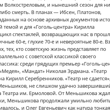
ем Волкостреловым, и нынешний сезон для н
 либо смерть. В планах — Ибсен, Платонов,
озданных на основе архивных документов ист
й темой и для «Гоголь-центра» Кирилла
 цикл спектаклей, возвращающих нас в прош
ичные 60-е, глухие 70-е и невероятные 80-е. В
х, тех, кто советскую жизнь представляет по
аллельно с советской классикой своего
ассика: среди грядущих премьер «Гоголь-це
«Медея», «Мандат» Николая Эрдмана. «Театр
на Кирилл Серебренников. «Театр не сдается»
г Меньшиков, не слишком удачно завершивши
ка Театра им. Ермоловой. От Меньшикова жда
ки, Меньшикова продолжали умильно любит
валось, и Олег Евгеньевич как натура тонкая