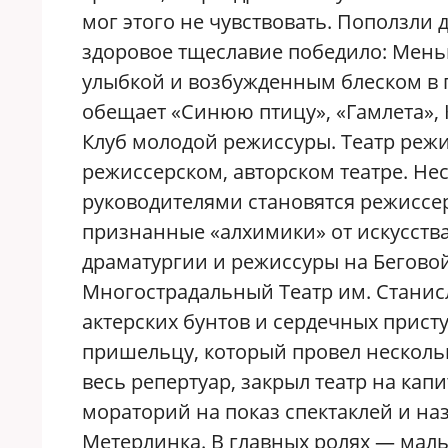
мог этого не чувствовать. Поползли д
здоровое тщеславие победило: Мень
улыбкой и возбужденным блеском в г
обещает «Синюю птицу», «Гамлета», 
Клуб молодой режиссуры. Театр режи
режиссерском, авторском театре. Н
руководителями становятся режиссе
признанные «алхимики» от искусств
драматургии и режиссуры на Беговой
Многострадальный Театр им. Станис
актерских бунтов и сердечных прист
пришельцу, который провел нескольк
весь репертуар, закрыл театр на ка
мораторий на показ спектаклей и на
Метерлинка. В главных ролях — мал