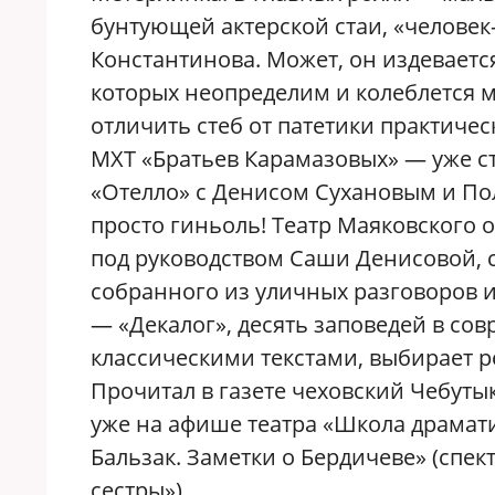
бунтующей актерской стаи, «человек
Константинова. Может, он издеваетс
которых неопределим и колеблется ме
отличить стеб от патетики практиче
МХТ «Братьев Карамазовых» — уже с
«Отелло» с Денисом Сухановым и По
просто гиньоль! Театр Маяковского 
под руководством Саши Денисовой, с
собранного из уличных разговоров 
— «Декалог», десять заповедей в со
классическими текстами, выбирает ре
Прочитал в газете чеховский Чебутык
уже на афише театра «Школа драмати
Бальзак. Заметки о Бердичеве» (спе
сестры»).