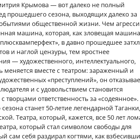
митрия Крымова — вот далеко не полный
ед прошедшего сезона, выходящих далеко за
 событиями общественной жизни. Чем агресс
енная машина, которая, как зловещая машин
«плюсквамперфект», в давно прошедшее затхл
ов и наглой цензуры, тем яростнее
ния — художественного, интеллектуального,
ь меняется вместе с театром: зараженный и
дожественных «преступлений», он отказывае
людателя и с удовольствием становится
 с творцами ответственность за «содеянное»
сезона станет 50-летие легендарной Таганки
кой. Театра, который, кажется, все 50 лет лом
 театра, который стал символом свободы для
рый сам себя раздирал когтями, как взбесивш