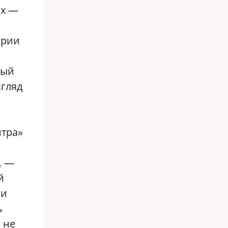
их —
ории
лый
згляд
нтра»
, —
й
ли
ь
 не