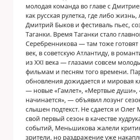
молодая команда во главе с Дмитри
как русская рулетка, где либо жизнь,
Дмитрий Быков и фестиваль пьес, с
Таганки. Время Таганки стало главно
Серебренникова — там тоже готовят
век, в советскую Атлантиду, в романт
из XXI века — глазами совсем молоды
фильмам и песням того времени. Пар
обновления дожидается и мировая кл
— новые «Гамлет», «Мертвые души», 
начинается», — объявил лозунг сезо
слышен подтекст. Не сдается и Оле
свой первый сезон в качестве худру
событий, Меньшикова жалели крити
зрители, но раздражение уже накапли