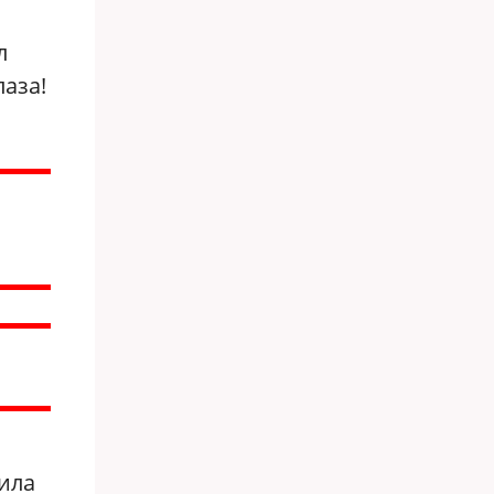
л
аза!
пила