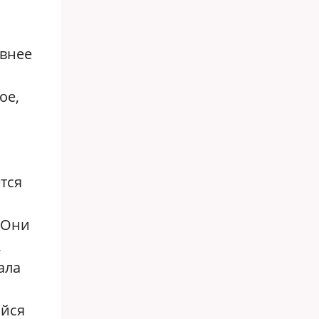
ивнее
а
ое,
тся
. Они
,
ала
ийся