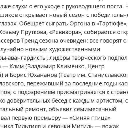
аже слухи о его уходе с руководящего поста. 
шиков открывает новый сезон с победительн
лазах. Обещает сыграть Оргона в «Тартюфе»,
Козьму Пруткова, «Ревизора», собирается отк
ссеров Тренд сезона очевиден: все говорят о
еслучайно новыми художественными
ры-авангардисты, лидеры творческого подпол
а — Клим (Владимир Клименко, Центр
) и Борис Юхананов (Театр им. Станиславског
лавского, переживший за последние годы кас
упов, с подозрением присматривается к стра
о доверительных бесед с каждым артистом, 
питальный ремонт, объявил семимесячный
звал первую премьеру — «Синяя птица»
ьчика Тильтиля и девочки Митиль — вожак