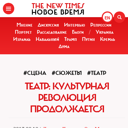
THE NEW TIMES
НОВОЕ ВРЕМЯ
EN
Мнение
Дискуссия
Интервью
Репрессии
Портрет
Расследование
Блоги
/
Украина
Израиль
Навальный
Трамп
Путин
Кремль
Дума
#СЦЕНА
#СЮЖЕТЫ
#ТЕАТР
ТЕАТР: КУЛЬТУРНАЯ
РЕВОЛЮЦИЯ
ПРОДОЛЖАЕТСЯ