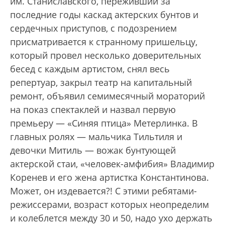
им. Станиславского, переживший за
последние годы каскад актерских бунтов и
сердечных приступов, с подозрением
присматривается к странному пришельцу,
который провел несколько доверительных
бесед с каждым артистом, снял весь
репертуар, закрыл театр на капитальный
ремонт, объявил семимесячный мораторий
на показ спектаклей и назвал первую
премьеру — «Синяя птица» Метерлинка. В
главных ролях — мальчика Тильтиля и
девочки Митиль — вожак бунтующей
актерской стаи, «человек-амфибия» Владимир
Коренев и его жена артистка Константинова.
Может, он издевается?! С этими ребятами-
режиссерами, возраст которых неопределим
и колеблется между 30 и 50, надо ухо держать