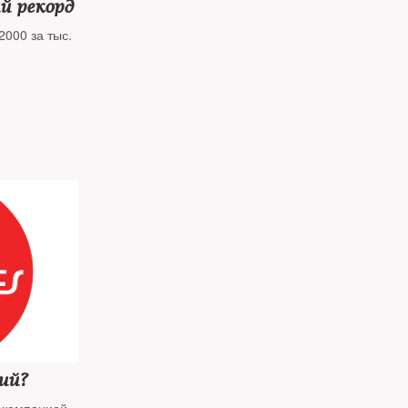
й рекорд
2000 за тыс.
ий?