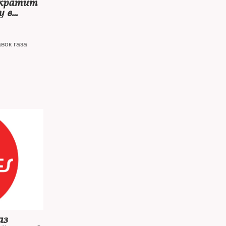
ократит
у в
 санкции
вок газа
аз