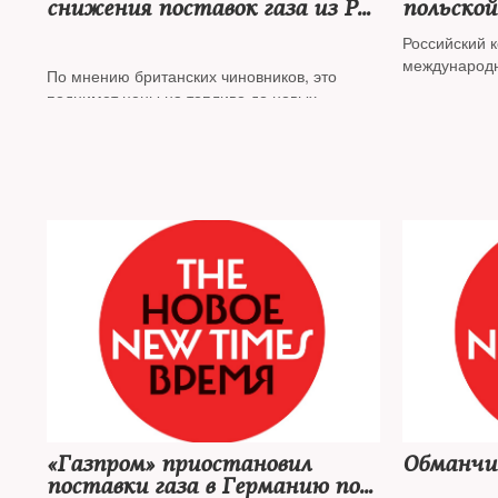
снижения поставок газа из РФ
польской
в ответ на санкции
пересмо
Российский 
контра
международн
По мнению британских чиновников, это
поднимет цены на топливо до новых
рекордов
«Газпром» приостановил
Обманчи
поставки газа в Германию по