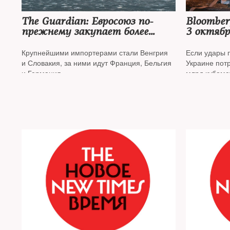
The Guardian: Евросоюз по-
Bloomber
прежнему закупает более
3 октяб
трети трубопроводного газа
примерно
из России, на ЕС также
произво
Крупнейшими импортерами стали Венгрия
Если удары п
приходится половина всего
и Словакия, за ними идут Франция, Бельгия
Украине потр
российского СПГ
и Германия
млрд кубомет
годового по