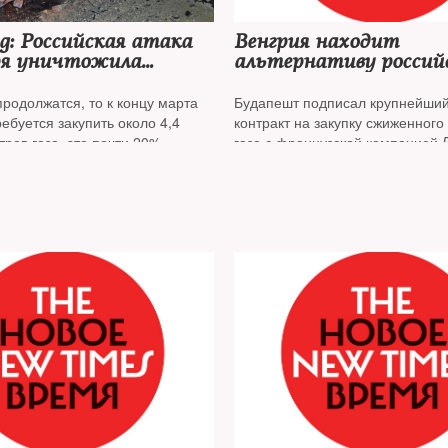
g: Российская атака
Венгрия находит
ря уничтожила
альтернативу россий
 60% газового
газу
дства Украины
родолжатся, то к концу марта
Будапешт подписал крупнейший
ебуется закупить около 4,4
контракт на закупку сжиженного
ров газа, это почти 20%
газа с французской компанией
требления