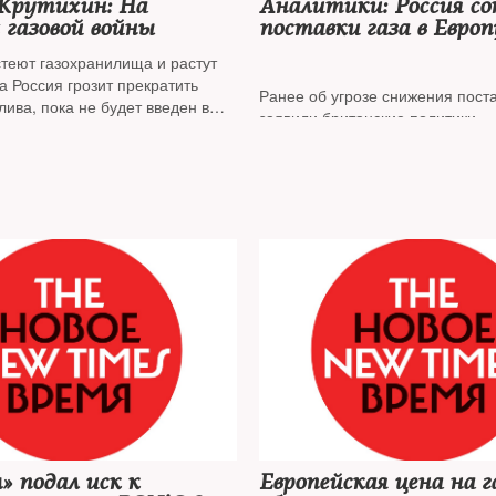
Крутихин: На
Аналитики: Россия с
газовой войны
поставки газа в Европ
случае попадания под
стеют газохранилища и растут
«Северного потока-2»
 а Россия грозит прекратить
Ранее об угрозе снижения поста
лива, пока не будет введен в
заявили британские политики
рный поток-2». Что происходит
а и чем это закончить для всех
ивостояния — Россия — Украине
рвью The New Times рассказал
ий аналитик, специалист по
му рынку Михаил Крутихин
» подал иск к
Европейская цена на г