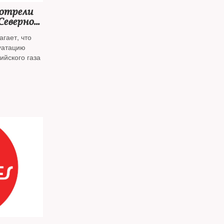
отрели
Северного
гает, что
уатацию
ийского газа