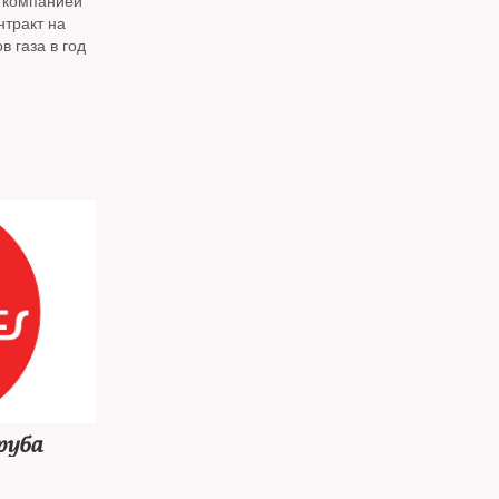
с компанией
нтракт на
 газа в год
руба