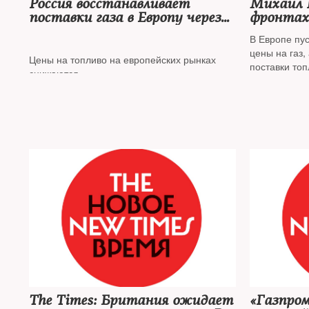
Россия восстанавливает
Михаил 
поставки газа в Европу через
фронтах 
Украину
В Европе пу
цены на газ,
Цены на топливо на европейских рынках
поставки топ
снижаются
строй «Севе
на рынке газ
сторон прот
— ЕС в инте
экономическ
нефтегазово
The Times: Британия ожидает
«Газпром