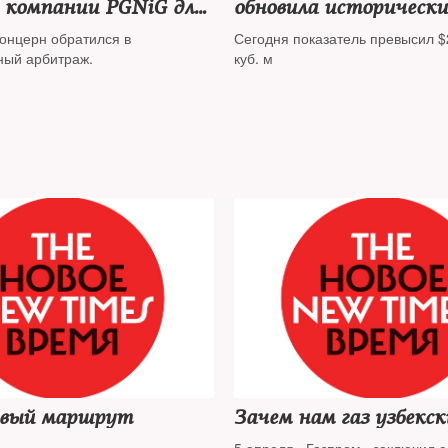
 компании PGNiG для
обновила исторически
тра цены по
концерн обратился в
Сегодня показатель превысил $
кту
ый арбитраж.
куб. м
вый маршрут
Зачем нам газ узбекск