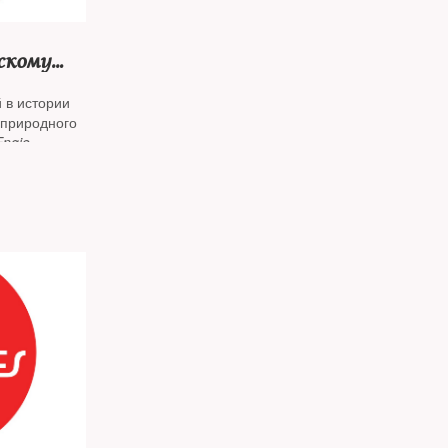
скому
 в истории
 природного
Engie