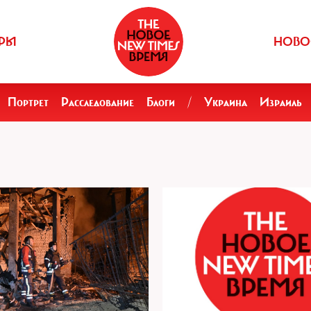
РЫ
НОВО
Портрет
Расследование
Блоги
/
Украина
Израиль