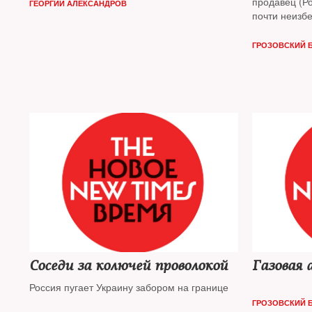
продавец (Ро
ГЕОРГИЙ АЛЕКСАНДРОВ
почти неизб
сотрудничест
избежать
ГРОЗОВСКИЙ 
Соседи за колючей проволокой
Газовая 
Россия пугает Украину забором на границе
ГРОЗОВСКИЙ 