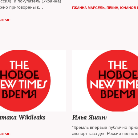
ссия), и покупатель (Украина)
ежно приговорены к
ГЖАННА МАРСЕЛЬ, ПЕКИН
,
ЮНАНОВ 
ву, но оба очень хотели бы его
БОРИС
атака Wikileaks
Илья Яшин:
"Кремль впервые публично приз
экспорт газа для России являет
БОРИС