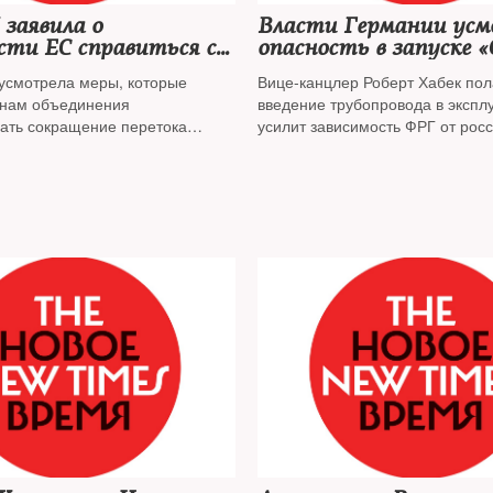
 заявила о
Власти Германии усм
сти ЕС справиться с
опасность в запуске «
ым сокращением
потока – 2»
усмотрела меры, которые
Вице-канцлер Роберт Хабек пола
 газа из РФ
анам объединения
введение трубопровода в экспл
ать сокращение перетока
усилит зависимость ФРГ от росс
ов из России