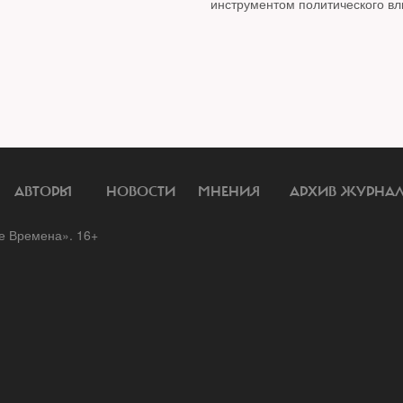
инструментом политического вл
территории постсоветского прос
АВТОРЫ
НОВОСТИ
МНЕНИЯ
АРХИВ ЖУРНА
 Времена». 16+