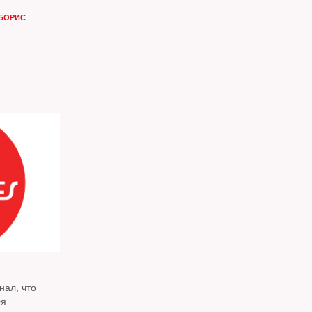
БОРИС
нал, что
ся