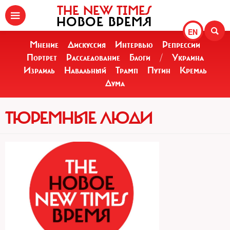
THE NEW TIMES
НОВОЕ ВРЕМЯ
EN
Мнение
Дискуссия
Интервью
Репрессии
Портрет
Расследование
Блоги
/
Украина
Израиль
Навальный
Трамп
Путин
Кремль
Дума
ТЮРЕМНЫЕ ЛЮДИ