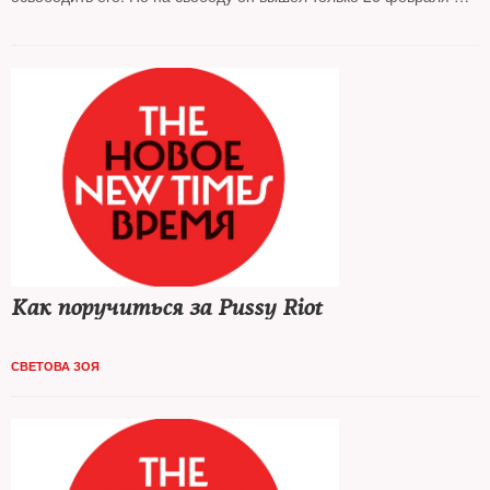
в колонию, где Дадин отбывал срок, не поступали документы из
суда. The New Times поговорил с Ильдаром Дадиным о том,
чем образцово-показательная колония отличается от обычной,
как администрация «ломает» заключенных и какие возможности
есть у человека на зоне, чтобы противостоять начальственному
беспределу
Как поручиться за Pussy Riot
СВЕТОВА ЗОЯ