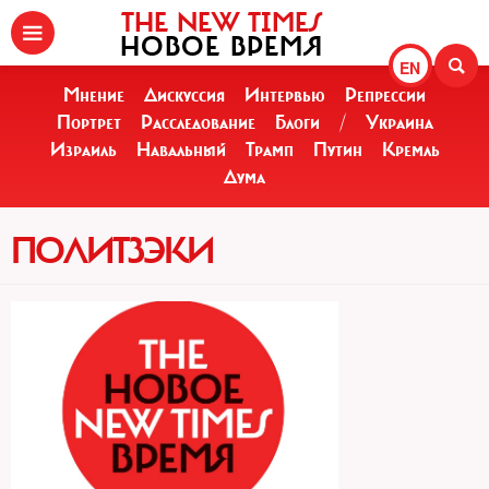
THE NEW TIMES
НОВОЕ ВРЕМЯ
EN
Мнение
Дискуссия
Интервью
Репрессии
Портрет
Расследование
Блоги
/
Украина
Израиль
Навальный
Трамп
Путин
Кремль
Дума
ПОЛИТЗЭКИ