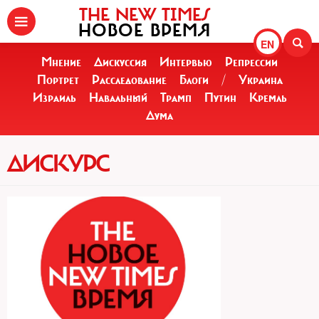
THE NEW TIMES
НОВОЕ ВРЕМЯ
EN
Мнение
Дискуссия
Интервью
Репрессии
Портрет
Расследование
Блоги
/
Украина
Израиль
Навальный
Трамп
Путин
Кремль
Дума
ДИСКУРС