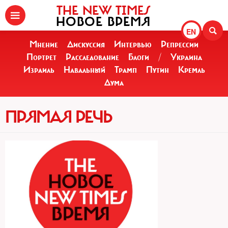
THE NEW TIMES
НОВОЕ ВРЕМЯ
EN
Мнение
Дискуссия
Интервью
Репрессии
Портрет
Расследование
Блоги
/
Украина
Израиль
Навальный
Трамп
Путин
Кремль
Дума
ПРЯМАЯ РЕЧЬ