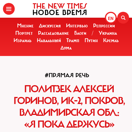
THE NEW TIMES
НОВОЕ ВРЕМЯ
EN
Мнение
Дискуссия
Интервью
Репрессии
Портрет
Расследование
Блоги
/
Украина
Израиль
Навальный
Трамп
Путин
Кремль
Дума
#ПРЯМАЯ РЕЧЬ
ПОЛИТЗЕК АЛЕКСЕЙ
ГОРИНОВ, ИК-2, ПОКРОВ,
ВЛАДИМИРСКАЯ ОБЛ.:
«Я ПОКА ДЕРЖУСЬ»