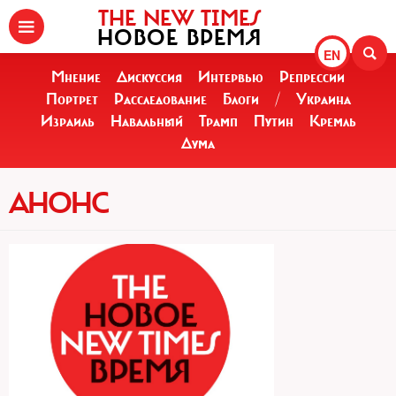
THE NEW TIMES
НОВОЕ ВРЕМЯ
EN
Мнение
Дискуссия
Интервью
Репрессии
Портрет
Расследование
Блоги
/
Украина
Израиль
Навальный
Трамп
Путин
Кремль
Дума
АНОНС