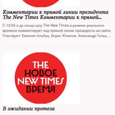
Комментарии к прямой линии президента
The New Times Комментарии к прямой
линии президента The New Times – с 12:00 в
C 12:00 и до конца шоу The New Times в режиме реального
нашем твиттере и на сайте The New Times
времени комментирует ход прямой линии президента на сайте.
Участвуют: Евгения Альбац, Борис Юнанов, Александр Гольц и
Иван Давыдов. Не пропустите! С 12:00 и до тех пор, пока
Владимир Путин не устанет беседовать с народом – твиты от
The New Times.
В ожидании протеза