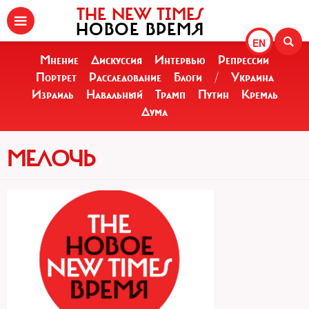
THE NEW TIMES
НОВОЕ ВРЕМЯ
EN
Мнение
Дискуссия
Интервью
Репрессии
Портрет
Расследование
Блоги
/
Украина
Израиль
Навальный
Трамп
Путин
Кремль
Дума
МЕЛОЧЬ