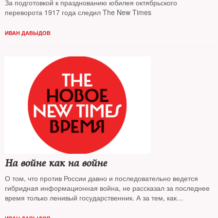
За подготовкой к празднованию юбилея октябрьского
переворота 1917 года следил The New Times
ИВАН ДАВЫДОВ
На войне как на войне
О том, что против России давно и последовательно ведется
гибридная информационная война, не рассказал за последнее
время только ленивый государственник. А за тем, как
неленивые государственники участвуют в боях, следил The New
Times