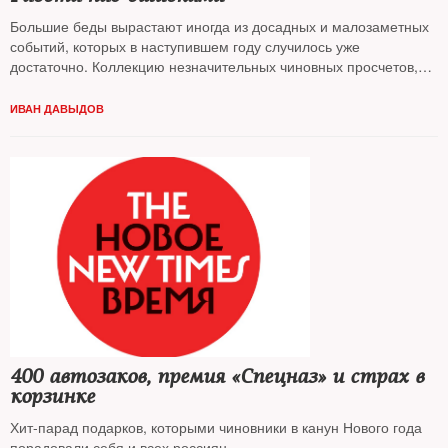
Большие беды вырастают иногда из досадных и малозаметных
событий, которых в наступившем году случилось уже
достаточно. Коллекцию незначительных чиновных просчетов,
способных обернуться серьезными проблемами, — собирал
The New Times
ИВАН ДАВЫДОВ
400 автозаков, премия «Спецназ» и страх в
корзинке
Хит-парад подарков, которыми чиновники в канун Нового года
порадовали себя и всех россиян