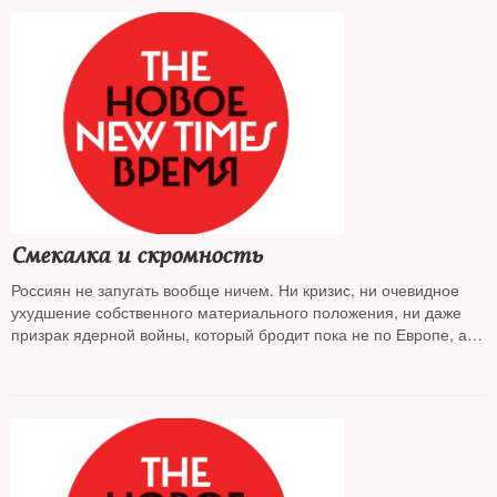
Смекалка и скромность
Россиян не запугать вообще ничем. Ни кризис, ни очевидное
ухудшение собственного материального положения, ни даже
призрак ядерной войны, который бродит пока не по Европе, а
по сюжетам пропагандистских телепередач на российских
каналах, — ничто не может нас смутить, пока есть у нас
смекалка и скромность. Примеры, доказывающие, что того и
другого хватает, коллекционировал The New Times