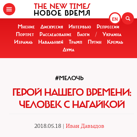
THE NEW TIMES
НОВОЕ ВРЕМЯ
EN
Мнение
Дискуссия
Интервью
Репрессии
Портрет
Расследование
Блоги
/
Украина
Израиль
Навальный
Трамп
Путин
Кремль
Дума
#МЕЛОЧЬ
ГЕРОЙ НАШЕГО ВРЕМЕНИ:
ЧЕЛОВЕК С НАГАЙКОЙ
2018.05.18 |
Иван Давыдов