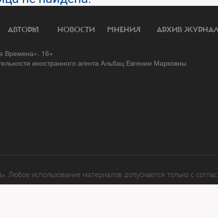
АВТОРЫ
НОВОСТИ
МНЕНИЯ
АРХИВ ЖУРНА
 Времена». 16+
тельности иностранного агента Альбац Евгении Марковны
. Любое использование материалов допускается только с соглас