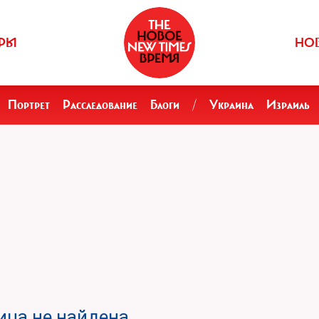
РЫ
НО
Портрет
Расследование
Блоги
/
Украина
Израиль
ца не найдена.