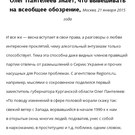
Олег Пантелеев знает, что вывешивать
на всеобщее обозрение,
Москва, 21 января 2015
года
И все же — весна вступает в свои права, а разговоры о любви
интереснее проклятий, чему алкогольный энтузиазм только
способствует. Тема эта способна даже видных членов правящей
партии отвлечь от размышлений о Сирии, Украине и прочих
насущных для России проблемах. С агентством Regions.ru,
например, мыслями о сокровенном поделился первый
заместитель губернатора Курганской области Олег Пантелеев:
«По поводу изменений в сфере половой морали скажу так:
свежий ветер с Запада, ворвавшийся в начале 1990-х к нам
в открытые окна, многих людей, подхватив, унес с собой
в наркоманию, в проституцию и т.д, поближе, одним словом,