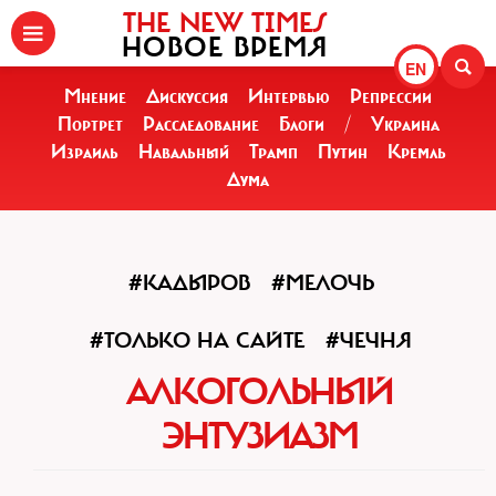
THE NEW TIMES
НОВОЕ ВРЕМЯ
EN
Мнение
Дискуссия
Интервью
Репрессии
Портрет
Расследование
Блоги
/
Украина
Израиль
Навальный
Трамп
Путин
Кремль
Дума
#КАДЫРОВ
#МЕЛОЧЬ
#ТОЛЬКО НА САЙТЕ
#ЧЕЧНЯ
АЛКОГОЛЬНЫЙ
ЭНТУЗИАЗМ