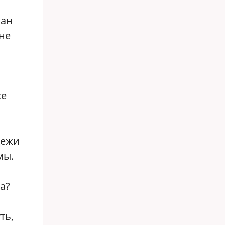
ман
не
се
дежи
мы.
а?
ть,