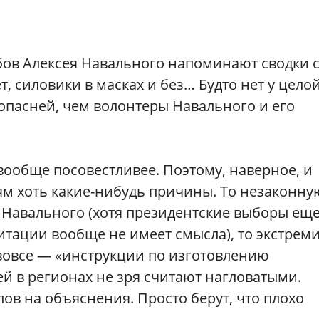
бов Алексея Навального напоминают сводки 
т, силовики в масках и без… Будто нет у цело
опасней, чем волонтеры Навального и его
вообще посовестливее. Поэтому, наверное, и
ям хоть какие-нибудь причины. То незаконну
х Навального (хотя президентские выборы еще
итации вообще не имеет смысла), то экстрем
и вовсе — «инструкции по изготовлению
ей в регионах не зря считают нагловатыми.
ов на объяснения. Просто берут, что плохо