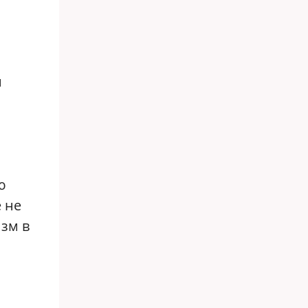
с
й
ю
 не
изм в