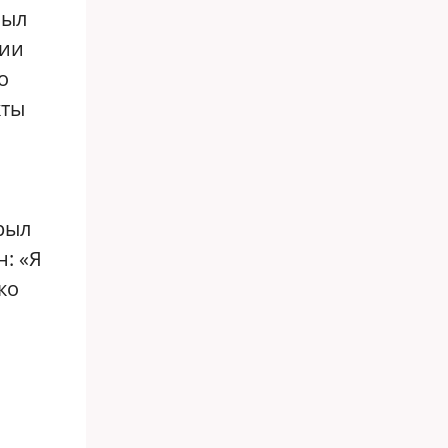
был
сии
о
кты
рыл
: «Я
ко