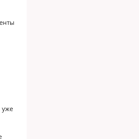
менты
л уже
е