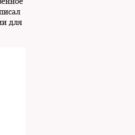
венное
писал
ми для