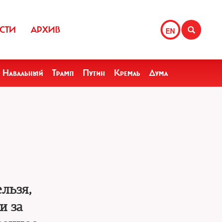
СТИ
АРХИВ
EN
Навальный
Трамп
Путин
Кремль
Дума
льзя,
и за