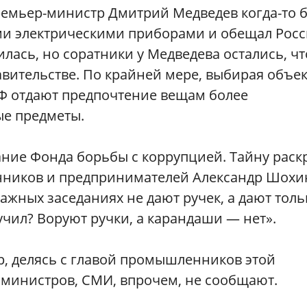
 премьер-министр Дмитрий Медведев когда-то 
ми электрическими приборами и обещал Рос
ась, но соратники у Медведева остались, чт
равительстве. По крайней мере, выбирая объе
РФ отдают предпочтение вещам более
ые предметы.
вание Фонда борьбы с коррупцией. Тайну раск
нников и предпринимателей Александр Шохин
важных заседаниях не дают ручек, а дают толь
учил? Воруют ручки, а карандаши — нет».
р, делясь с главой промышленников этой
министров, СМИ, впрочем, не сообщают.