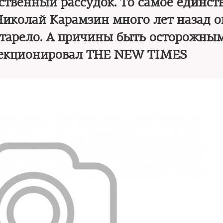
бственный рассудок. То самое единст
Николай Карамзин много лет назад о
устарело. А причины быть осторожны
лекционировал THE NEW TIMES