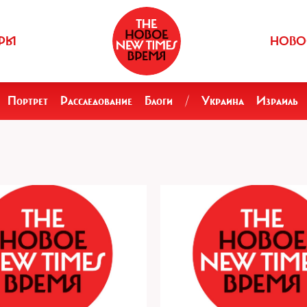
РЫ
НОВО
Портрет
Расследование
Блоги
/
Украина
Израиль