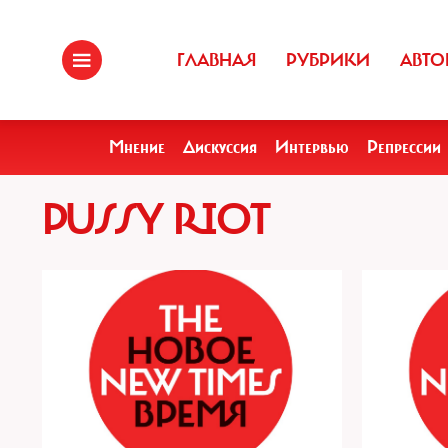
ГЛАВНАЯ
РУБРИКИ
АВТО
Мнение
Дискуссия
Интервью
Репрессии
PUSSY RIOT