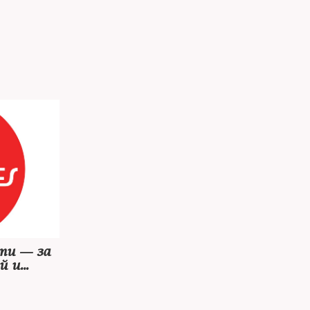
ти — за
й и