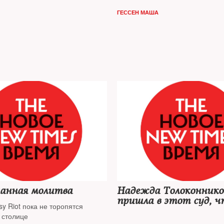
ГЕССЕН МАША
анная молитва
Надежда Толоконников
пришла в этот суд, 
y Riot пока не торопятся
раз высветить абсур
 столице
нефтегазового сырьево