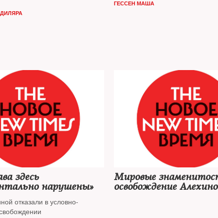
ГЕССЕН МАША
правосудия»
 ДИЛЯРА
ва здесь
Мировые знаменитос
нтально нарушены»
освобождение Алехино
Толоконниковой
ной отказали в условно-
свобождении