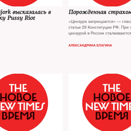
jork высказалась в
Порожденная страхо
у Pussy Riot
«Цензура запрещается» — гласи
статьи 29 Конституции РФ. При 
цензурой в России сталкиваютс
авторы книг и организаторы пре
конференций. Почему издатели
АЛЕКСАНДРИНА ЕЛАГИНА
книготорговцы боятся политичес
и какие государственные ведом
наследниками функций Цензурн
— узнал The New Times