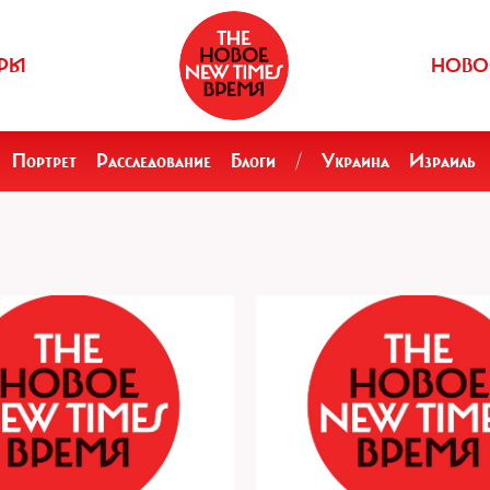
РЫ
НОВО
Портрет
Расследование
Блоги
/
Украина
Израиль