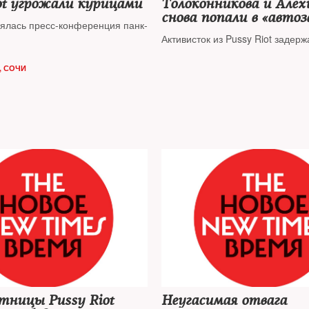
ot угрожали курицами
Толоконникова и Алех
снова попали в «автоз
оялась пресс-конференция панк-
Активисток из Pussy Riot задерж
, СОЧИ
тницы Pussy Riot
Неугасимая отвага