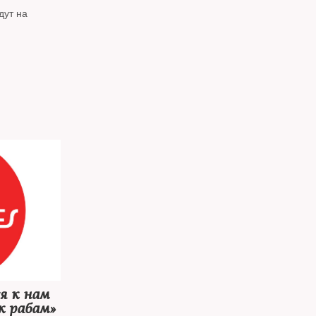
дут на
я к нам
 к рабам»