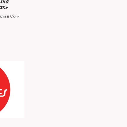
ина
ак»
али в Сочи