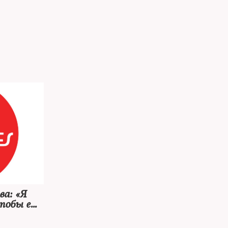
а: «Я
чтобы еще
дность
го